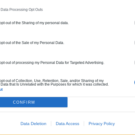
 Data Processing Opt Outs
 opt-out of the Sharing of my personal data.
ERT
rture tuiles / petits éléments
 opt-out of the Sale of my Personal Data.
ur ce pro.
0800 20 03 20
Rendez
 opt-out of processing my Personal Data for Targeted Advertising.
fications : Non communiqué
 opt-out of Collection, Use, Retention, Sale, and/or Sharing of my
Data that Is Unrelated with the Purposes for which it was collected.
ut
ERGIE
 œuvre, Borne de recharge
CONFIRM
ur ce pro.
0800 20 03 20
Demander 
Data Deletion
Data Access
Privacy Policy
cations :
RGE