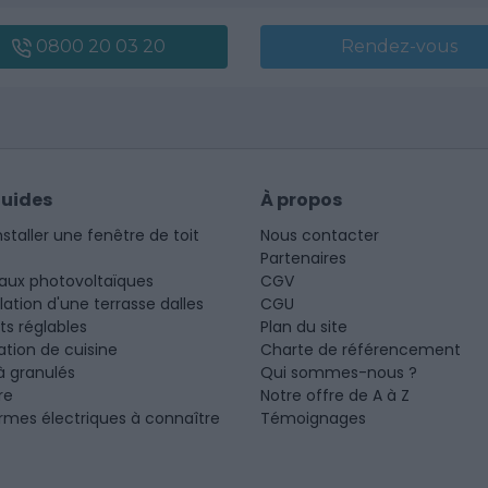
0800 20 03 20
Rendez-vous
guides
À propos
nstaller une fenêtre de toit
Nous contacter
Partenaires
aux photovoltaïques
CGV
llation d'une terrasse dalles
CGU
ots réglables
Plan du site
tion de cuisine
Charte de référencement
à granulés
Qui sommes-nous ?
re
Notre offre de A à Z
rmes électriques à connaître
Témoignages