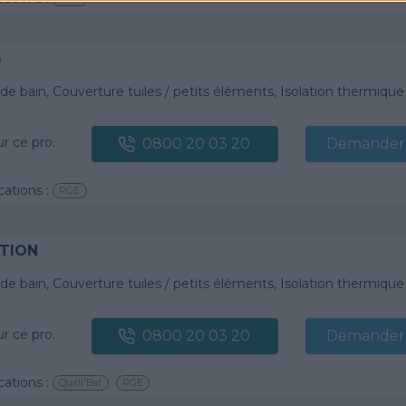
G
n, Couverture tuiles / petits éléments, Isolation thermique des murs intérieurs, Alarme, Isolation des combles aménageables, Traitement de l'eau, Décrassage /
ur ce pro.
0800 20 03 20
Demander 
cations :
RGE
TION
 bain, Couverture tuiles / petits éléments, Isolation thermique des murs intérieurs, Gros œuvre, Plâtre t
ur ce pro.
0800 20 03 20
Demander 
cations :
Quali'Bat
RGE