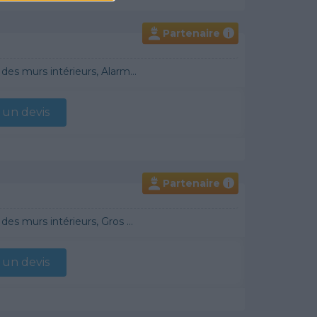
Partenaire
i
 Démoussage de toiture, Cheminée, Terrassement, Plancher chauffant
un devis
Partenaire
i
raditionnel, Chauffage Fioul, Bétons cirés
un devis