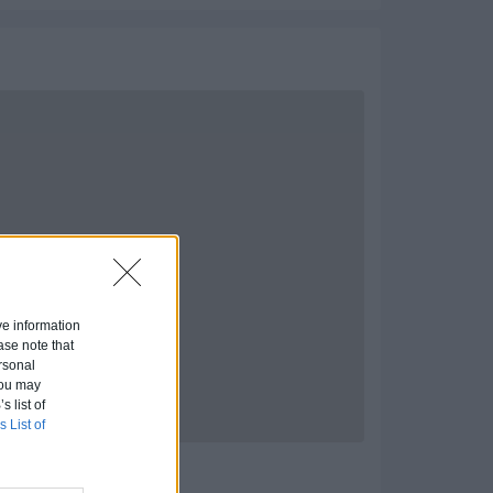
ive information
ase note that
rsonal
 You may
s list of
s List of