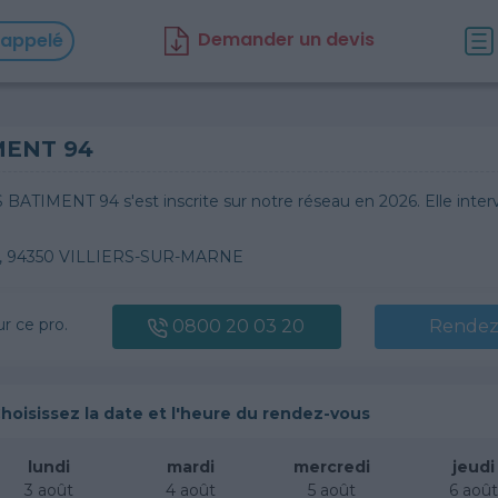
D
emander un d
evis
rappelé
MENT 94
.S BATIMENT 94 s'est inscrite sur notre réseau en 2026. Elle in
y, 94350 VILLIERS-SUR-MARNE
ur ce pro.
0800 20 03 20
Rendez
hoisissez la date et l'heure du rendez-vous
lundi
mardi
mercredi
jeudi
3 août
4 août
5 août
6 aoû