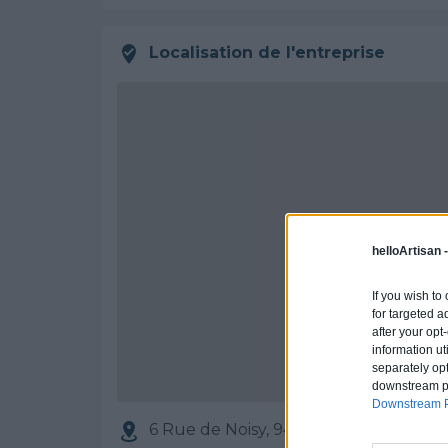
Localisation de l'entreprise
helloArtisan 
If you wish to
for targeted a
after your op
information ut
separately opt
downstream par
Downstream P
6 Rue de Noisy, 94350 VILLIERS-SU