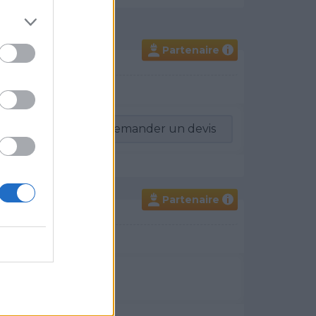
Partenaire
i
-vous
Demander un devis
Partenaire
i
un devis