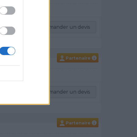
-vous
Demander un devis
Partenaire
i
 Thermodynamique
-vous
Demander un devis
Partenaire
i