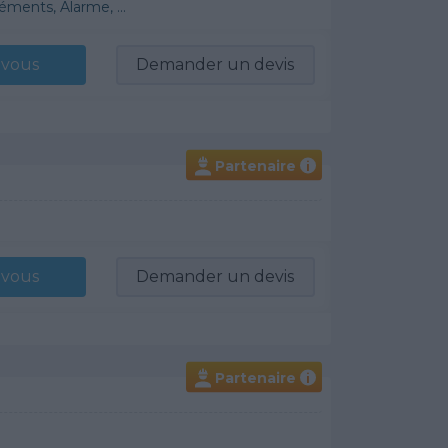
éments, Alarme, ...
-vous
Demander un devis
Partenaire
i
-vous
Demander un devis
Partenaire
i