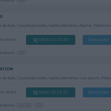
fications :
RGE
NG
le de bain, Couverture tuiles / petits éléments, Alarme, Traitement d
our ce pro.
0800 20 03 20
Demander u
fications :
RGE
ATION
le de bain, Couverture tuiles / petits éléments, Gros œuvre, Plâtre t
our ce pro.
0800 20 03 20
Demander u
fications :
Quali'Bat
RGE