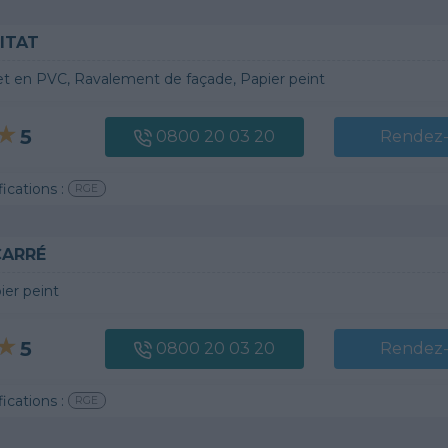
ITAT
et en PVC, Ravalement de façade, Papier peint
5
0800 20 03 20
Rendez
fications :
RGE
CARRÉ
ier peint
5
0800 20 03 20
Rendez
fications :
RGE