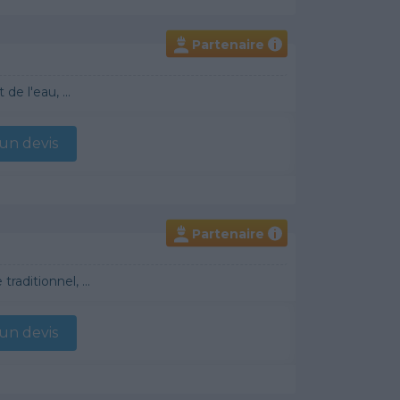
Partenaire
i
e l'eau, ...
n devis
Partenaire
i
raditionnel, ...
n devis