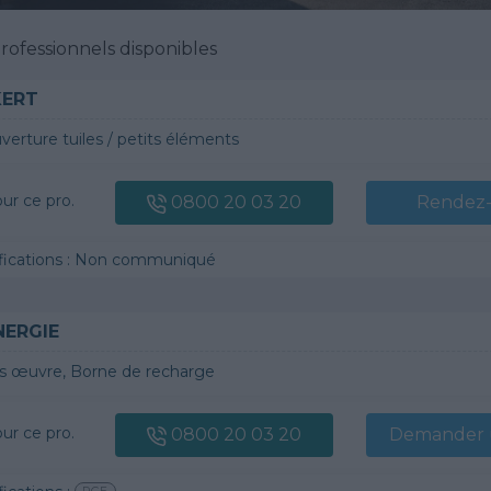
ofessionnels disponibles
KERT
verture tuiles / petits éléments
our ce pro.
0800 20 03 20
Rendez
tifications : Non communiqué
NERGIE
s œuvre, Borne de recharge
our ce pro.
0800 20 03 20
Demander u