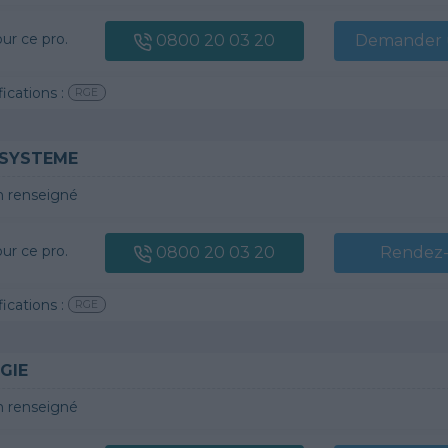
our ce pro.
0800 20 03 20
Demander u
fications :
RGE
 SYSTEME
 renseigné
our ce pro.
0800 20 03 20
Rendez
fications :
RGE
GIE
 renseigné