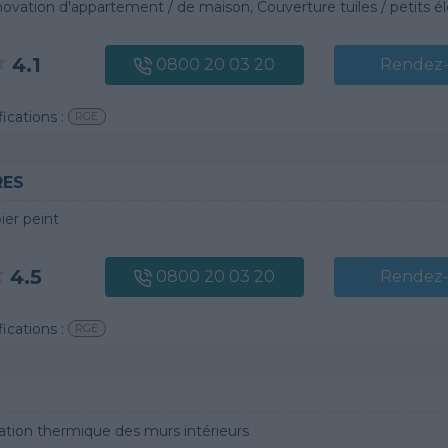
ovation d'appartement / de maison, Couverture tuiles / petits él
4.1
0800 20 03 20
Rendez
fications :
RGE
RES
ier peint
4.5
0800 20 03 20
Rendez
fications :
RGE
lation thermique des murs intérieurs