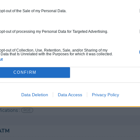
 renseigné
 opt-out of the Sale of my Personal Data.
4.7
0800 20 03 20
Rendez
 opt-out of processing my Personal Data for Targeted Advertising.
fications :
RGE
 opt-out of Collection, Use, Retention, Sale, and/or Sharing of my
Data that Is Unrelated with the Purposes for which it was collected.
ut
3
CONFIRM
et en PVC, Ravalement de façade, Papier peint, Chauffe-eau /
4.8
0800 20 03 20
Rendez
Data Deletion
Data Access
Privacy Policy
fications :
RGE
ATM