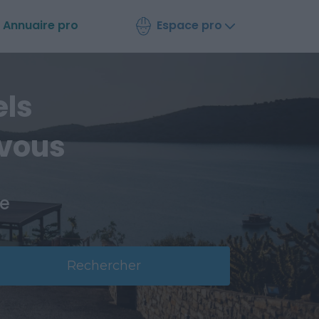
Espace pro
Annuaire
pro
els
 vous
ce
Rechercher