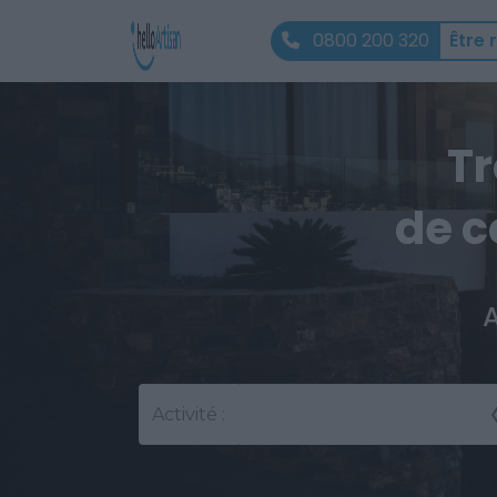
0800 200 320
Être 
Tr
de c
A
Activité :