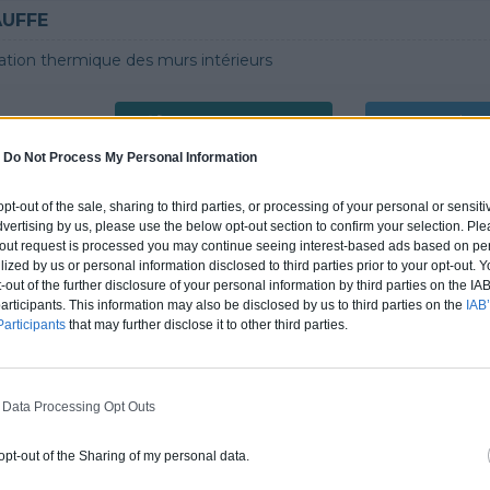
AUFFE
lation thermique des murs intérieurs
4.9
0800 20 03 20
Rendez
-
Do Not Process My Personal Information
tifications : Non communiqué
 opt-out of the sale, sharing to third parties, or processing of your personal or sensit
dvertising by us, please use the below opt-out section to confirm your selection. Ple
t-out request is processed you may continue seeing interest-based ads based on pe
OW
ilized by us or personal information disclosed to third parties prior to your opt-out.
-out of the further disclosure of your personal information by third parties on the IAB’
et en PVC, Ravalement de façade, Papier peint, Chauffe-eau /
ticipants. This information may also be disclosed by us to third parties on the
IAB’
articipants
that may further disclose it to other third parties.
4.9
0800 20 03 20
Rendez
 Data Processing Opt Outs
fications :
RGE
 opt-out of the Sharing of my personal data.