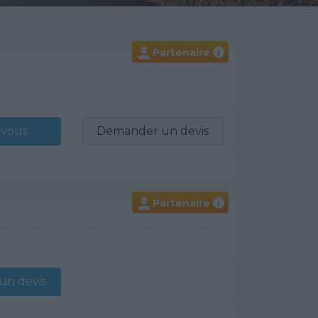
Partenaire
i
-vous
Demander un devis
Partenaire
i
n devis