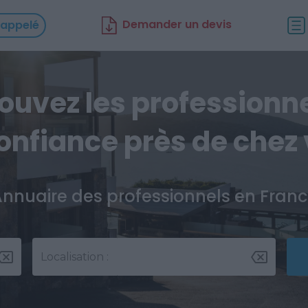
D
emander un d
evis
rappelé
ouvez les professionn
onfiance près de chez
nnuaire des professionnels en Fran
Localisation :