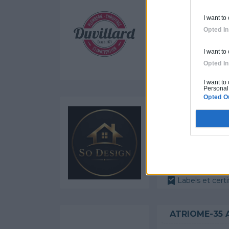
Activités :
Non
I want to
Opted In
I want to
Opted In
Labels et certi
I want to
Personal 
Opted O
SO DESIGN 6
Activités :
Vol
Labels et certi
ATRIOME-35 