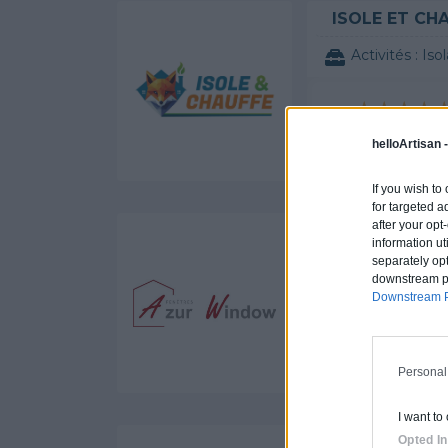
ISOLE ET CH
Activités :
Iso
helloArtisan 
Labels et cer
If you wish to
for targeted a
after your op
AZUR WIND
information ut
separately opt
Activités :
Vol
downstream par
Downstream P
Personal
Labels et certi
I want to
Opted In
DUVILLARD