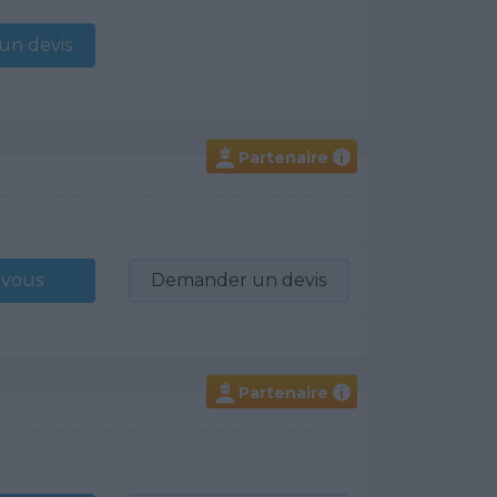
n devis
Partenaire
i
-vous
Demander un devis
Partenaire
i