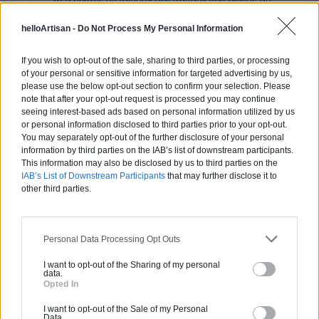
m a permis de rajouter des travaux non pŕevus au
départ. Equipe fort sympathique, ponctuelle, assidue,
rigoureuse et trés professionnelle. Avancement rapide
helloArtisan -
Do Not Process My Personal Information
du chantier. Le commercial et le chef de chantier sont
d excellents conseils, trés professionnels et à l écoute
If you wish to opt-out of the sale, sharing to third parties, or processing
en plus ils sont joignables à tous moment. Je ne peux
of your personal or sensitive information for targeted advertising by us,
que recommander à 100 % cette sociéte.
please use the below opt-out section to confirm your selection. Please
note that after your opt-out request is processed you may continue
Réponse du professionnel
seeing interest-based ads based on personal information utilized by us
Bonjour Madame KLEIN, Un immense merci pour votre
or personal information disclosed to third parties prior to your opt-out.
message qui nous touche sincèrement 🙏 Votre
You may separately opt-out of the further disclosure of your personal
satisfaction est la plus belle récompense pour toute
information by third parties on the IAB’s list of downstream participants.
notre équipe. Nous accordons une grande
This information may also be disclosed by us to third parties on the
importance à chaque détail, mais aussi à la relation
IAB’s List of Downstream Participants
that may further disclose it to
humaine tout au long du chantier : être à l’écoute,
other third parties.
disponible et savoir s’adapter à vos besoins font
partie de nos priorités. Nous sommes ravis d’avoir pu
vous accompagner dans votre projet, de l’isolation
Personal Data Processing Opt Outs
extérieure aux finitions, en passant par la réfection de
votre toiture et la pose de vos gouttières, et d’avoir su
I want to opt-out of the Sharing of my personal
répondre à vos attentes, même avec les ajustements
data.
en cours de réalisation. Votre confiance et votre
Opted In
recommandation à 100 % comptent énormément
pour nous. Au plaisir de vous accompagner à
I want to opt-out of the Sale of my Personal
nouveau dans vos futurs projets. Bien cordialement,
Data.