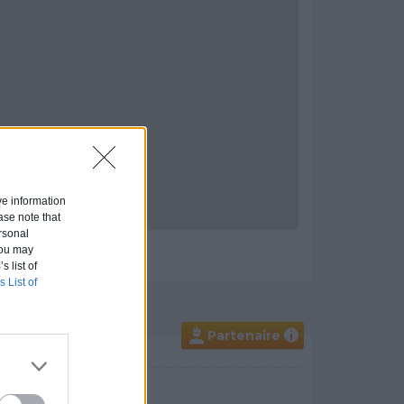
ive information
ase note that
rsonal
 You may
s list of
s List of
Partenaire
i