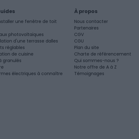
guides
À propos
nstaller une fenêtre de toit
Nous contacter
Partenaires
aux photovoltaïques
CGV
llation d'une terrasse dalles
CGU
ots réglables
Plan du site
tion de cuisine
Charte de référencement
à granulés
Qui sommes-nous ?
re
Notre offre de A à Z
rmes électriques à connaître
Témoignages