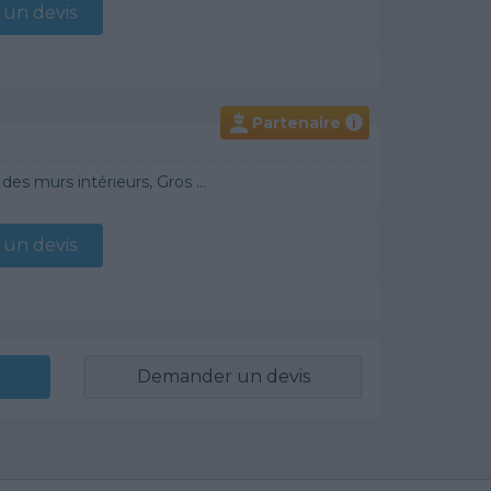
un devis
Partenaire
i
raditionnel, Chauffage Fioul, Bétons cirés
un devis
Demander un devis