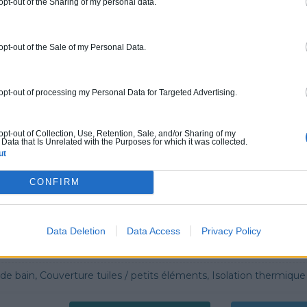
 opt-out of the Sharing of my personal data.
ur ce pro.
0800 20 03 20
Rendez
 opt-out of the Sale of my Personal Data.
fications : Non communiqué
 opt-out of processing my Personal Data for Targeted Advertising.
ERGIE
 œuvre, Borne de recharge
 opt-out of Collection, Use, Retention, Sale, and/or Sharing of my
Data that Is Unrelated with the Purposes for which it was collected.
ut
ur ce pro.
0800 20 03 20
Demander 
CONFIRM
cations :
RGE
Data Deletion
Data Access
Privacy Policy
G
n, Couverture tuiles / petits éléments, Isolation thermique des murs intérieurs, Alarme, Isolation des combles aménageables, Traitement de l'eau, Décrassage /