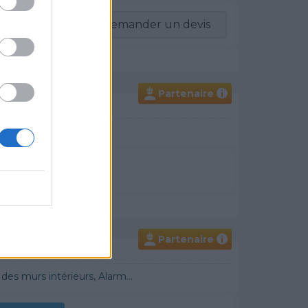
-vous
Demander un devis
Partenaire
i
un devis
Partenaire
i
 Démoussage de toiture, Cheminée, Terrassement, Plancher chauffant