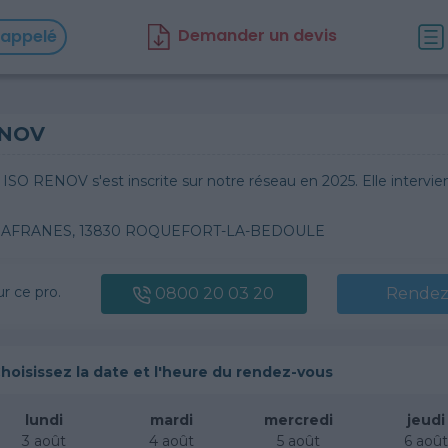
D
emander un d
evis
rappelé
ENOV
 ISO RENOV s'est inscrite sur notre réseau en 2025. Elle int
 SAFRANES, 13830 ROQUEFORT-LA-BEDOULE
ur ce pro.
0800 20 03 20
Rendez
hoisissez la date et l'heure du rendez-vous
lundi
mardi
mercredi
jeudi
3 août
4 août
5 août
6 aoû