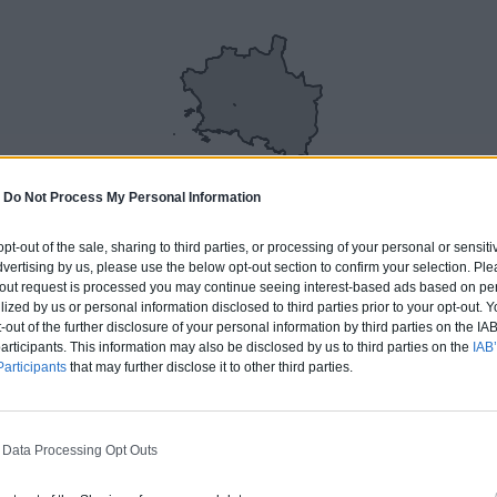
-
Do Not Process My Personal Information
 opt-out of the sale, sharing to third parties, or processing of your personal or sensit
dvertising by us, please use the below opt-out section to confirm your selection. Ple
t-out request is processed you may continue seeing interest-based ads based on pe
ilized by us or personal information disclosed to third parties prior to your opt-out.
OQUEFORT-LA-BEDOULE
-out of the further disclosure of your personal information by third parties on the IAB’
ticipants. This information may also be disclosed by us to third parties on the
IAB’
articipants
that may further disclose it to other third parties.
ERT
 Data Processing Opt Outs
rture tuiles / petits éléments