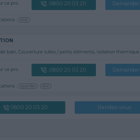
ur ce pro.
0800 20 03 20
Demander 
cations :
RGE
TION
 bain, Couverture tuiles / petits éléments, Isolation thermique des murs intérieurs, Gros œuvre, Plâtre t
ur ce pro.
0800 20 03 20
Demander 
cations :
Quali'Bat
RGE
0800 20 03 20
Rendez-vous