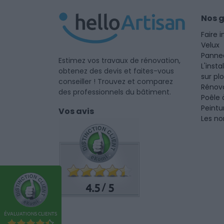
Nos 
Faire i
Velux
Panne
Estimez vos travaux de rénovation,
L'insta
obtenez des devis et faites-vous
sur pl
conseiller ! Trouvez et comparez
Rénova
des professionnels du bâtiment.
Poêle 
Peintu
Vos avis
Les no
4.5
5
/
ÉVALUATIONS CLIENTS