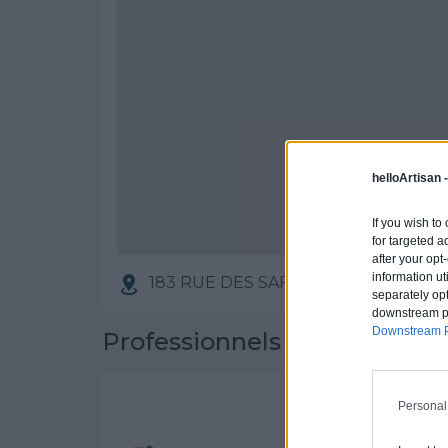
helloArtisan 
If you wish to
for targeted a
after your op
information ut
183 RUE DES SAFRANES, 13830 R
separately opt
downstream par
Downstream P
Professionnels partenaires
STEVEN FOLK
Personal
Activités :
Couve