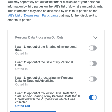
You may separately opt-out of the further disclosure of your personal
information by third parties on the IAB’s list of downstream participants.
This information may also be disclosed by us to third parties on the
0800 20 03 20
IAB’s List of Downstream Participants
that may further disclose it to
other third parties.
Devis
Labels et certifications :
RGE
Personal Data Processing Opt Outs
I want to opt-out of the Sharing of my personal
Partenaire
data.
Opted In
NEW BUILDING
I want to opt-out of the Sale of my Personal
Data.
Opted In
I want to opt-out of processing my Personal
Data for Targeted Advertising.
Activités :
Salle de bain, Couverture tuiles / petits éléments, Isolation thermique des murs intérieurs, Alarme, Isolation des combles aménageables, Traitement de l'eau, Décrassage / Démoussage de toiture, Cheminée, Terrassement, Plancher chauffant
Opted In
I want to opt-out of Collection, Use, Retention,
Pas d'avis pour ce pro.
Sale, and/or Sharing of my Personal Data that Is
Unrelated with the Purposes for which it was
collected.
0800 20 03 20
Opted Out