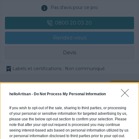
Pas d'avis pour ce pro.
0800 20 03 20
Rendez-vous
Devis
Labels et certifications : Non communiqué
Partenaire
POLYGONE ENERGIE
helloArtisan -
Do Not Process My Personal Information
If you wish to opt-out of the sale, sharing to third parties, or processing
of your personal or sensitive information for targeted advertising by us,
please use the below opt-out section to confirm your selection. Please
Activités :
Gros œuvre, Borne de recharge
note that after your opt-out request is processed you may continue
seeing interest-based ads based on personal information utilized by us
or personal information disclosed to third parties prior to your opt-out.
Pas d'avis pour ce pro.