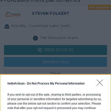
Partenaire
STEVEN FOLKERT
Activités :
Couverture tuiles / petits éléments
Pas d'avis pour ce pro.
0800 20 03 20
Rendez-vous
Devis
helloArtisan -
Do Not Process My Personal Information
Labels et certifications : Non communiqué
If you wish to opt-out of the sale, sharing to third parties, or processing
Partenaire
of your personal or sensitive information for targeted advertising by us,
please use the below opt-out section to confirm your selection. Please
POLYGONE ENERGIE
note that after your opt-out request is processed you may continue