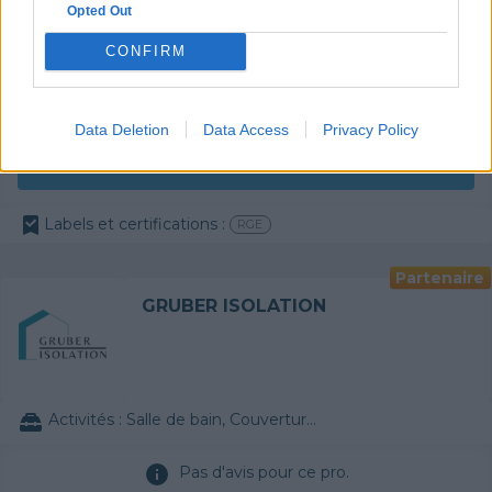
Activités :
Salle de bain, Couverture tuiles / petits éléments, Isolation thermique des murs intérieurs, Alarme, Isolation des combles aménageables, Traitement de l'eau, Décrassage / Démoussage de toiture, Cheminée, Terrassement, Plancher chauffant
Opted Out
CONFIRM
Pas d'avis pour ce pro.
0800 20 03 20
Data Deletion
Data Access
Privacy Policy
Devis
Labels et certifications :
RGE
Partenaire
GRUBER ISOLATION
Activités :
Salle de bain, Couverture tuiles / petits éléments, Isolation thermique des murs intérieurs, Gros œuvre, Plâtre traditionnel, Chauffage Fioul, Bétons cirés
Pas d'avis pour ce pro.