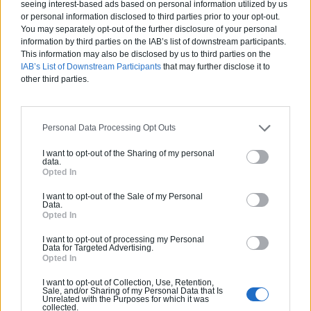
seeing interest-based ads based on personal information utilized by us
or personal information disclosed to third parties prior to your opt-out.
You may separately opt-out of the further disclosure of your personal
information by third parties on the IAB’s list of downstream participants.
Activités :
Gros œuvre, Borne de recharge
This information may also be disclosed by us to third parties on the
IAB’s List of Downstream Participants
that may further disclose it to
other third parties.
Pas d'avis pour ce pro.
0800 20 03 20
Personal Data Processing Opt Outs
I want to opt-out of the Sharing of my personal
Devis
data.
Opted In
Labels et certifications :
RGE
I want to opt-out of the Sale of my Personal
Data.
Opted In
Partenaire
I want to opt-out of processing my Personal
NEW BUILDING
Data for Targeted Advertising.
Opted In
I want to opt-out of Collection, Use, Retention,
Sale, and/or Sharing of my Personal Data that Is
Unrelated with the Purposes for which it was
collected.