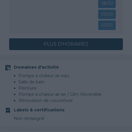
08:30
09:00
09:30
PLUS D'HORAIRES
Domaines d'activité
Pompe à chaleur air-eau
Salle de bain
Peinture
Pompe à chaleur air-air / Clim Réversible
Rénovation de couverture
Isolation par l'extérieur
Labels & certifications
Isolation des combles non aménageables
Non renseigné
Porte d'entrée
Rénovation d'appartement / de maison
Fenêtre en PVC