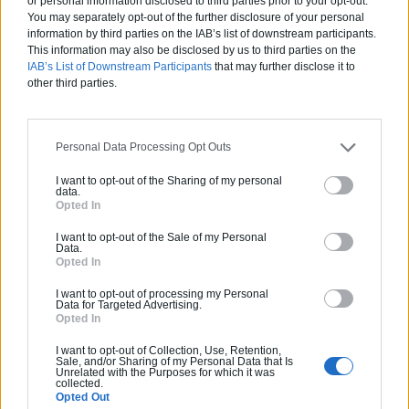
or personal information disclosed to third parties prior to your opt-out.
Enduit
You may separately opt-out of the further disclosure of your personal
Papier peint
information by third parties on the IAB’s list of downstream participants.
Parquet
This information may also be disclosed by us to third parties on the
Carrelage
IAB’s List of Downstream Participants
that may further disclose it to
Alarme de piscine
Activités :
Gros œuvre, Borne de recharge
other third parties.
Chauffe-eau / Thermodynamique
Entretien Chaudière / Chauffe-eau
Pas d'avis pour ce pro.
Chauffage Électrique
Personal Data Processing Opt Outs
Chauffage Fioul
0800 20 03 20
Plancher chauffant
I want to opt-out of the Sharing of my personal
data.
Plancher chauffant électrique
Opted In
Entretien climatisation
Devis
VMC
I want to opt-out of the Sale of my Personal
Data.
Chauffe-eau solaire
Opted In
Labels et certifications :
RGE
Géothermie
Chauffage solaire
I want to opt-out of processing my Personal
Data for Targeted Advertising.
Partenaire
Bétons décoratifs extérieurs
Opted In
Clôture
NEW BUILDING
Piscine à armatures métalliques
I want to opt-out of Collection, Use, Retention,
Sale, and/or Sharing of my Personal Data that Is
Spa, Sauna, Hammam
Unrelated with the Purposes for which it was
collected.
Dalles et Chapes
Opted Out
Tubage de conduits de cheminées