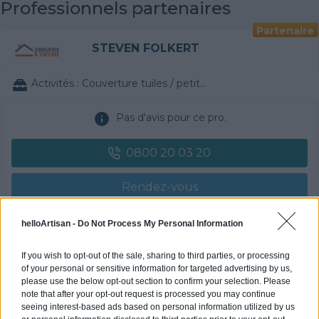
Professionnels partenaires
Cheminée
Terrassement
Partenaire
Charpente bois
STEVEN FOLKERT
Charpente métallique
Couverture zinguerie
Fumisterie - Conduits de Fumée
Activités :
Couverture tuiles / petits éléments
Étanchéité de Toiture
Fenêtre de toit (Vélux)
Pas d'avis pour ce pro.
Volet en aluminium
Portail en aluminium
0800 20 03 20
Portail en PVC
Volet en bois
Rendez-vous
Portail en bois
Escalier en bois
Vitrerie
Devis
helloArtisan -
Do Not Process My Personal Information
Serrurerie / quincaillerie
Cuisine
If you wish to opt-out of the sale, sharing to third parties, or processing
Labels et certifications : Non communiqué
Plaque de plâtre
of your personal or sensitive information for targeted advertising by us,
Faux plafond
please use the below opt-out section to confirm your selection. Please
Plâtre traditionnel
Partenaire
note that after your opt-out request is processed you may continue
Isolation phonique
seeing interest-based ads based on personal information utilized by us
POLYGONE ENERGIE