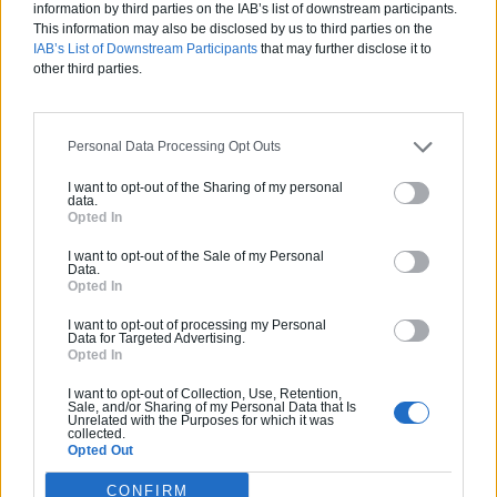
8 Rue Antoine Gautier, 06300 NICE
information by third parties on the IAB’s list of downstream participants.
This information may also be disclosed by us to third parties on the
IAB’s List of Downstream Participants
that may further disclose it to
other third parties.
Photos
Personal Data Processing Opt Outs
I want to opt-out of the Sharing of my personal
data.
Opted In
I want to opt-out of the Sale of my Personal
Data.
Opted In
I want to opt-out of processing my Personal
Data for Targeted Advertising.
Opted In
I want to opt-out of Collection, Use, Retention,
Sale, and/or Sharing of my Personal Data that Is
Unrelated with the Purposes for which it was
collected.
Opted Out
Les avis
CONFIRM