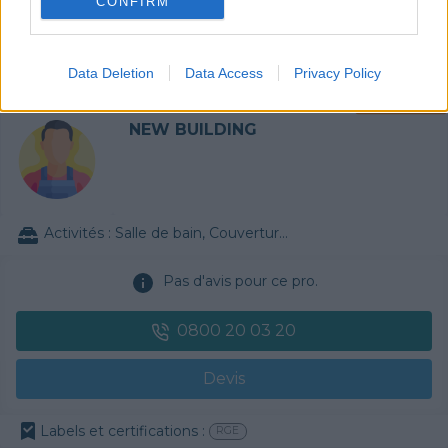
Devis
CONFIRM
Labels et certifications :
Quali'Bat
RGE
Data Deletion
Data Access
Privacy Policy
Partenaire
NEW BUILDING
Activités :
Salle de bain, Couverture tuiles / petits éléments, Isolation thermique des murs intérieurs, Alarme, Isolation des combles aménageables, Traitement de l'eau, Décrassage / Démoussage de toiture, Cheminée, Terrassement, Plancher chauffant
Pas d'avis pour ce pro.
0800 20 03 20
Devis
Labels et certifications :
RGE