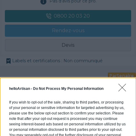
Pas d'avis pour ce pro.
0800 20 03 20
Rendez-vous
Devis
Labels et certifications : Non communiqué
Partenaire
POLYGONE ENERGIE
helloArtisan -
Do Not Process My Personal Information
If you wish to opt-out of the sale, sharing to third parties, or processing
of your personal or sensitive information for targeted advertising by us,
please use the below opt-out section to confirm your selection. Please
Activités :
Gros œuvre, Borne de recharge
note that after your opt-out request is processed you may continue
seeing interest-based ads based on personal information utilized by us
Pas d'avis pour ce pro.
or personal information disclosed to third parties prior to your opt-out.
You may separately opt-out of the further disclosure of your personal