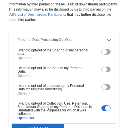
information by third parties on the IAB’s list of downstream participants.
0800 20 03 20
This information may also be disclosed by us to third parties on the
IAB’s List of Downstream Participants
that may further disclose it to
other third parties.
Devis
Labels et certifications :
RGE
Personal Data Processing Opt Outs
Partenaire
I want to opt-out of the Sharing of my personal
data.
GRUBER ISOLATION
Opted In
I want to opt-out of the Sale of my Personal
Data.
Opted In
I want to opt-out of processing my Personal
Activités :
Salle de bain, Couverture tuiles / petits éléments, Isolation thermique des murs intérieurs, Gros œuvre, Plâtre traditionnel, Chauffage Fioul, Bétons cirés
Data for Targeted Advertising.
Opted In
Pas d'avis pour ce pro.
I want to opt-out of Collection, Use, Retention,
Sale, and/or Sharing of my Personal Data that Is
Unrelated with the Purposes for which it was
collected.
0800 20 03 20
Opted Out