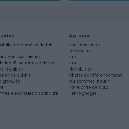
guides
À propos
nstaller une fenêtre de toit
Nous contacter
Partenaires
aux photovoltaïques
CGV
llation d'une terrasse dalles
CGU
ots réglables
Plan du site
tion de cuisine
Charte de référencement
à granulés
Qui sommes-nous ?
re
Notre offre de A à Z
rmes électriques à connaître
Témoignages