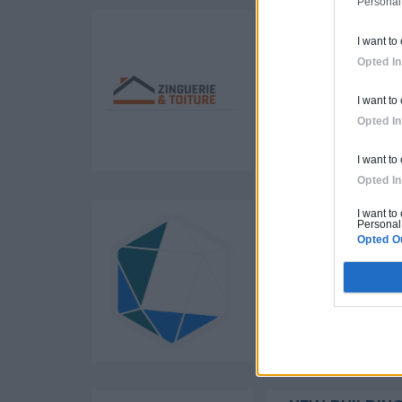
Personal
STEVEN FOLK
I want to
Activités :
Couve
Opted In
I want to
Pas d'avis po
Opted In
Labels et certi
I want to
Opted In
POLYGONE EN
I want to
Personal 
Opted O
Activités :
Gros
Pas d'avis po
Labels et certifi