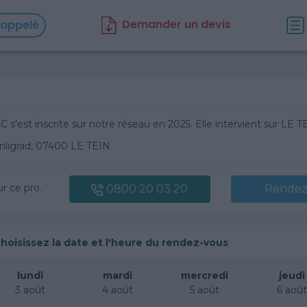
D
emander un d
evis
rappelé
 s'est inscrite sur notre réseau en 2025. Elle intervient sur LE T
anligrad, 07400 LE TEIN
ur ce pro.
0800 20 03 20
Rendez
hoisissez la date et l'heure du rendez-vous
lundi
mardi
mercredi
jeudi
3 août
4 août
5 août
6 aoû