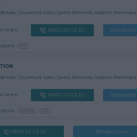
G
n, Couverture tuiles / petits éléments, Isolation thermique des murs intérieurs, Alarme, Isolation des combles aménageables, Traitement de l'eau, Décrassage /
ur ce pro.
0800 20 03 20
Demander 
cations :
RGE
TION
 bain, Couverture tuiles / petits éléments, Isolation thermique des murs intérieurs, Gros œuvre, Plâtre t
ur ce pro.
0800 20 03 20
Demander 
cations :
Quali'Bat
RGE
0800 20 03 20
Rendez-vous