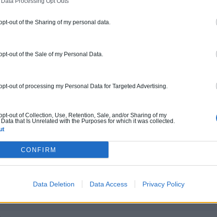
 Data Processing Opt Outs
ERT
 opt-out of the Sharing of my personal data.
rture tuiles / petits éléments
 opt-out of the Sale of my Personal Data.
ur ce pro.
0800 20 03 20
Rendez
fications : Non communiqué
 opt-out of processing my Personal Data for Targeted Advertising.
ERGIE
 opt-out of Collection, Use, Retention, Sale, and/or Sharing of my
Data that Is Unrelated with the Purposes for which it was collected.
ut
 œuvre, Borne de recharge
CONFIRM
ur ce pro.
0800 20 03 20
Demander 
Data Deletion
Data Access
Privacy Policy
cations :
RGE