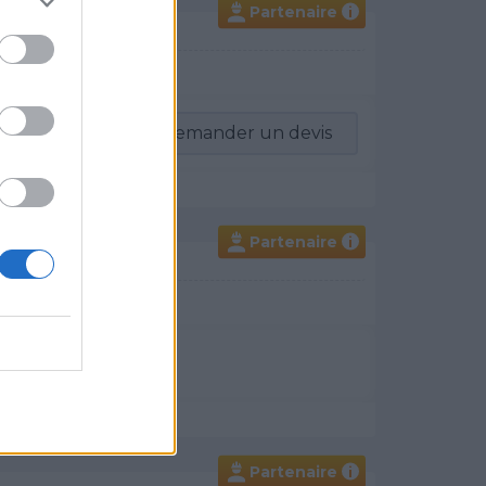
Partenaire
i
-vous
Demander un devis
Partenaire
i
un devis
Partenaire
i