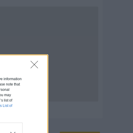
ive information
ase note that
rsonal
 You may
s list of
s List of