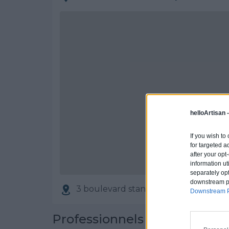
helloArtisan 
If you wish to
for targeted a
after your op
information ut
separately opt
downstream par
3 boulevard stanligrad, 07400 LE TE
Downstream P
Professionnels partenaires