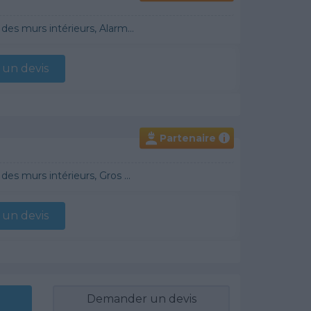
 Démoussage de toiture, Cheminée, Terrassement, Plancher chauffant
un devis
Partenaire
i
raditionnel, Chauffage Fioul, Bétons cirés
un devis
Demander un devis