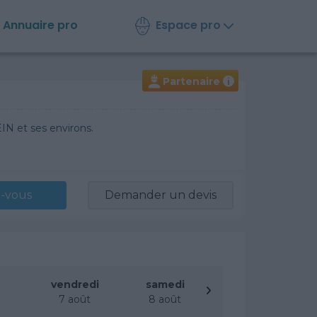
Espace pro
Annuaire
pro
Partenaire
i
EIN et ses environs.
-vous
Demander un devis
vendredi
samedi
t
7 août
8 août