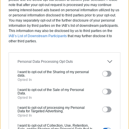
note that after your opt-out request is processed you may continue
4.5
seeing interest-based ads based on personal information utilized by us
or personal information disclosed to third parties prior to your opt-out.
You may separately opt-out of the further disclosure of your personal
0800 20 03 20
information by third parties on the IAB’s list of downstream participants.
This information may also be disclosed by us to third parties on the
IAB’s List of Downstream Participants
that may further disclose it to
Rendez-vous
other third parties.
Devis
Personal Data Processing Opt Outs
Labels et certifications :
RGE
I want to opt-out of the Sharing of my personal
data.
Partenaire
Opted In
DUVILLARD
I want to opt-out of the Sale of my Personal
Data.
Opted In
I want to opt-out of processing my Personal
Activités :
Non renseigné
Data for Targeted Advertising.
Opted In
4.7
I want to opt-out of Collection, Use, Retention,