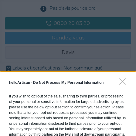
Pas d'avis pour ce pro.
0800 20 03 20
Rendez-vous
Devis
Labels et certifications : Non communiqué
Partenaire
helloArtisan -
Do Not Process My Personal Information
POLYGONE ENERGIE
If you wish to opt-out of the sale, sharing to third parties, or processing
of your personal or sensitive information for targeted advertising by us,
please use the below opt-out section to confirm your selection. Please
note that after your opt-out request is processed you may continue
seeing interest-based ads based on personal information utilized by us
Activités :
Gros œuvre, Borne de recharge
or personal information disclosed to third parties prior to your opt-out.
You may separately opt-out of the further disclosure of your personal
information by third parties on the IAB’s list of downstream participants.