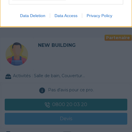
Devis
Data Deletion
Data Access
Privacy Policy
Labels et certifications :
Quali'Bat
RGE
Partenaire
NEW BUILDING
Activités :
Salle de bain, Couverture tuiles / petits éléments, Isolation thermique des murs intérieurs, Alarme, Isolation des combles aménageables, Traitement de l'eau, Décrassage / Démoussage de toiture, Cheminée, Terrassement, Plancher chauffant
Pas d'avis pour ce pro.
0800 20 03 20
Devis