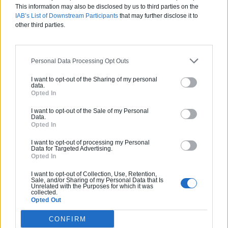
Pas d'avis pour ce pro.
This information may also be disclosed by us to third parties on the
IAB’s List of Downstream Participants
that may further disclose it to
other third parties.
0800 20 03 20
Devis
Personal Data Processing Opt Outs
Labels et certifications :
RGE
I want to opt-out of the Sharing of my personal
data.
Opted In
Partenaire
I want to opt-out of the Sale of my Personal
GRUBER ISOLATION
Data.
Opted In
I want to opt-out of processing my Personal
Data for Targeted Advertising.
Opted In
Activités :
Salle de bain, Couverture tuiles / petits éléments, Isolation thermique des murs intérieurs, Gros œuvre, Plâtre traditionnel, Chauffage Fioul, Bétons cirés
I want to opt-out of Collection, Use, Retention,
Sale, and/or Sharing of my Personal Data that Is
Unrelated with the Purposes for which it was
Pas d'avis pour ce pro.
collected.
Opted Out
0800 20 03 20
CONFIRM