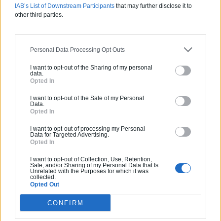
IAB’s List of Downstream Participants
that may further disclose it to
Pas d'avis pour ce pro.
other third parties.
0800 20 03 20
Personal Data Processing Opt Outs
Devis
I want to opt-out of the Sharing of my personal
data.
Opted In
Labels et certifications :
RGE
I want to opt-out of the Sale of my Personal
Data.
Partenaire
Opted In
NEW BUILDING
I want to opt-out of processing my Personal
Data for Targeted Advertising.
Opted In
I want to opt-out of Collection, Use, Retention,
Sale, and/or Sharing of my Personal Data that Is
Unrelated with the Purposes for which it was
Activités :
Salle de bain, Couverture tuiles / petits éléments, Isolation thermique des murs intérieurs, Alarme, Isolation des combles aménageables, Traitement de l'eau, Décrassage / Démoussage de toiture, Cheminée, Terrassement, Plancher chauffant
collected.
Opted Out
Pas d'avis pour ce pro.
CONFIRM