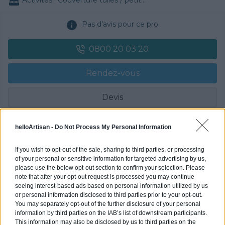
Pas d'avis pour ce pro.
0800 20 03 20
Rendez-vous
Devis
Labels et certifications : Non communiqué
helloArtisan -
Do Not Process My Personal Information
Partenaire
If you wish to opt-out of the sale, sharing to third parties, or processing
of your personal or sensitive information for targeted advertising by us,
POLYGONE ENERGIE
please use the below opt-out section to confirm your selection. Please
note that after your opt-out request is processed you may continue
seeing interest-based ads based on personal information utilized by us
or personal information disclosed to third parties prior to your opt-out.
You may separately opt-out of the further disclosure of your personal
Activités :
Gros œuvre, Borne de recharge
information by third parties on the IAB’s list of downstream participants.
This information may also be disclosed by us to third parties on the