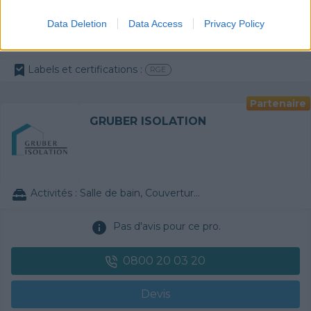
0800 20 03 20
Data Deletion
Data Access
Privacy Policy
Devis
Labels et certifications :
RGE
Partenaire
GRUBER ISOLATION
Activités :
Salle de bain, Couverture tuiles / petits éléments, Isolation thermique des murs intérieurs, Gros œuvre, Plâtre traditionnel, Chauffage Fioul, Bétons cirés
Pas d'avis pour ce pro.
0800 20 03 20
Devis