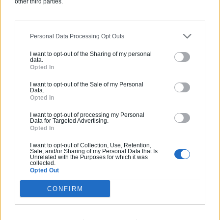
58 RUE DE MONCEAU, 75008 PARIS
other third parties.
Photos
Personal Data Processing Opt Outs
I want to opt-out of the Sharing of my personal
data.
Opted In
I want to opt-out of the Sale of my Personal
Data.
Opted In
I want to opt-out of processing my Personal
Data for Targeted Advertising.
Opted In
I want to opt-out of Collection, Use, Retention,
Sale, and/or Sharing of my Personal Data that Is
Unrelated with the Purposes for which it was
collected.
Opted Out
CONFIRM