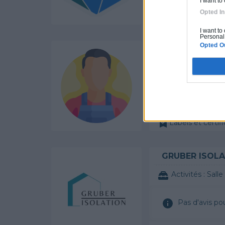
I want to
Opted In
Labels et certifi
I want to
Personal 
Opted O
NEW BUILDIN
Activités :
Salle de bai
Pas d'avis po
Labels et certifi
GRUBER ISOLA
Activités :
Salle de
Pas d'avis po