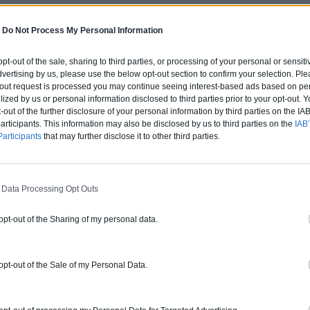
 41130 SELLES-SUR-CHER
-
Do Not Process My Personal Information
 opt-out of the sale, sharing to third parties, or processing of your personal or sensit
dvertising by us, please use the below opt-out section to confirm your selection. Ple
ERT
t-out request is processed you may continue seeing interest-based ads based on pe
ilized by us or personal information disclosed to third parties prior to your opt-out.
rture tuiles / petits éléments
-out of the further disclosure of your personal information by third parties on the IAB’
ticipants. This information may also be disclosed by us to third parties on the
IAB’
articipants
that may further disclose it to other third parties.
ur ce pro.
0800 20 03 20
Rendez
fications : Non communiqué
 Data Processing Opt Outs
 opt-out of the Sharing of my personal data.
ERGIE
 œuvre, Borne de recharge
 opt-out of the Sale of my Personal Data.
ur ce pro.
0800 20 03 20
Demander 