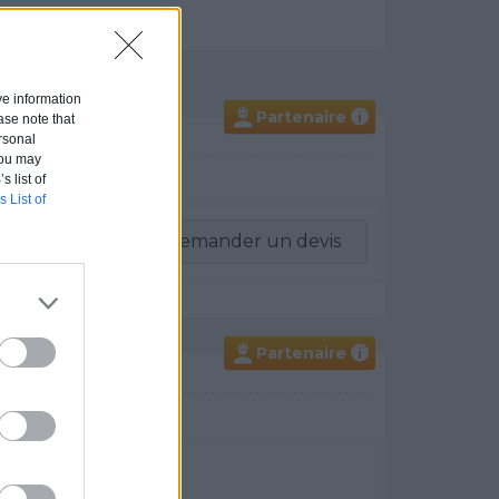
ive information
Partenaire
i
ase note that
rsonal
 You may
s list of
s List of
-vous
Demander un devis
Partenaire
i
un devis