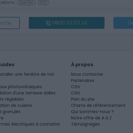
cations :
Quali'Bat
RGE
0800 20 03 20
D
erche
guides
À propos
nstaller une fenêtre de toit
Nous contacter
Partenaires
aux photovoltaïques
CGV
llation d'une terrasse dalles
CGU
ots réglables
Plan du site
tion de cuisine
Charte de référencement
à granulés
Qui sommes-nous ?
re
Notre offre de A à Z
rmes électriques à connaître
Témoignages