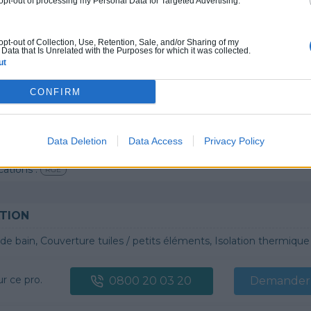
 opt-out of processing my Personal Data for Targeted Advertising.
cations :
RGE
 opt-out of Collection, Use, Retention, Sale, and/or Sharing of my
Data that Is Unrelated with the Purposes for which it was collected.
ut
G
CONFIRM
n, Couverture tuiles / petits éléments, Isolation thermique des murs intérieurs, Alarme, Isolation des combles aménageables, Traitement de l'eau, Décrassage /
ur ce pro.
0800 20 03 20
Demander 
Data Deletion
Data Access
Privacy Policy
cations :
RGE
TION
 bain, Couverture tuiles / petits éléments, Isolation thermique des murs intérieurs, Gros œuvre, Plâtre t
ur ce pro.
0800 20 03 20
Demander 