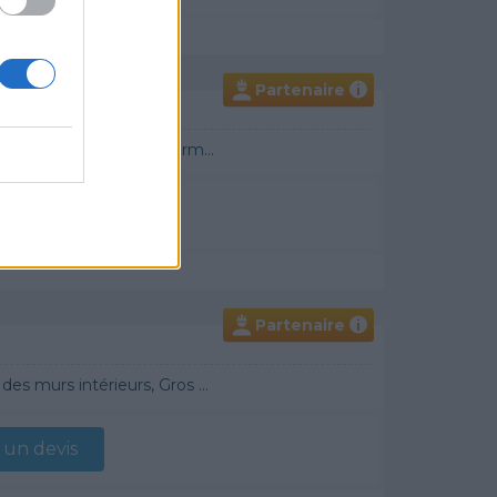
Partenaire
i
 Démoussage de toiture, Cheminée, Terrassement, Plancher chauffant
un devis
Partenaire
i
raditionnel, Chauffage Fioul, Bétons cirés
un devis