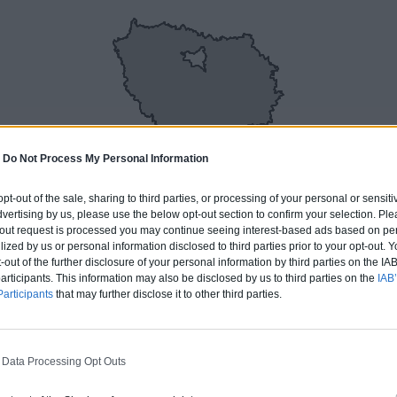
-
Do Not Process My Personal Information
 opt-out of the sale, sharing to third parties, or processing of your personal or sensit
dvertising by us, please use the below opt-out section to confirm your selection. Ple
t-out request is processed you may continue seeing interest-based ads based on pe
ilized by us or personal information disclosed to third parties prior to your opt-out.
4 ÉMERAINVILLE
-out of the further disclosure of your personal information by third parties on the IAB’
ticipants. This information may also be disclosed by us to third parties on the
IAB’
articipants
that may further disclose it to other third parties.
ERT
 Data Processing Opt Outs
rture tuiles / petits éléments