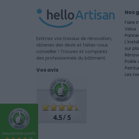
Nos 
Faire i
Velux
Panne
Estimez vos travaux de rénovation,
L'insta
obtenez des devis et faites-vous
sur pl
conseiller ! Trouvez et comparez
Rénova
des professionnels du bâtiment.
Poêle 
Peintu
Vos avis
Les no
4.5
5
/
ÉVALUATIONS CLIENTS