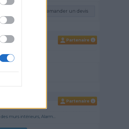
-vous
Demander un devis
Partenaire
i
un devis
Partenaire
i
 Démoussage de toiture, Cheminée, Terrassement, Plancher chauffant