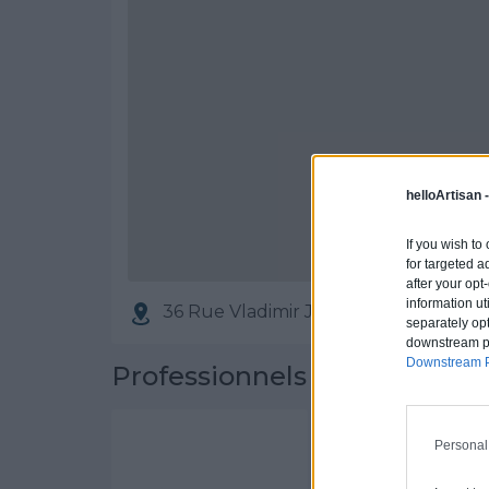
helloArtisan 
If you wish to
for targeted a
after your op
information ut
36 Rue Vladimir Jankelevitch, 7718
separately opt
downstream par
Downstream P
Professionnels partenaires
STEVEN FOLK
Personal
Activités :
Couve