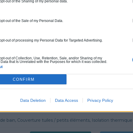
 opt-out of the Sharing of my personal data.
ur ce pro.
0800 20 03 20
Rendez
 opt-out of the Sale of my Personal Data.
fications : Non communiqué
 opt-out of processing my Personal Data for Targeted Advertising.
ERGIE
 œuvre, Borne de recharge
 opt-out of Collection, Use, Retention, Sale, and/or Sharing of my
Data that Is Unrelated with the Purposes for which it was collected.
ut
ur ce pro.
0800 20 03 20
Demander 
CONFIRM
cations :
RGE
Data Deletion
Data Access
Privacy Policy
G
n, Couverture tuiles / petits éléments, Isolation thermique des murs intérieurs, Alarme, Isolation des combles aménageables, Traitement de l'eau, Décrassage /