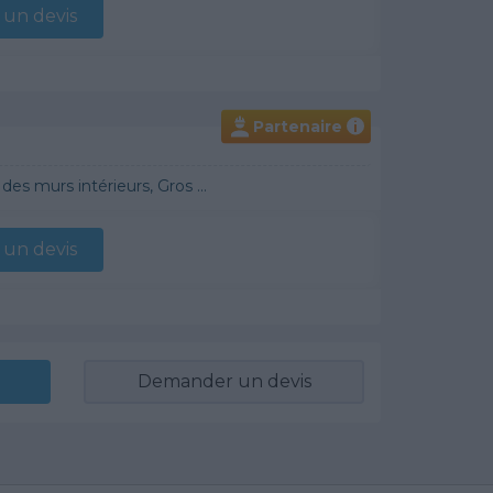
un devis
Partenaire
i
raditionnel, Chauffage Fioul, Bétons cirés
un devis
Demander un devis