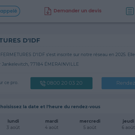
D
emander un d
evis
rappelé
TURES D'IDF
 FERMETURES D'IDF s'est inscrite sur notre réseau en 2025. Ell
ir Jankelevitch, 77184 ÉMERAINVILLE
ur ce pro.
0800 20 03 20
Rendez
hoisissez la date et l'heure du rendez-vous
lundi
mardi
mercredi
jeudi
3 août
4 août
5 août
6 aoû