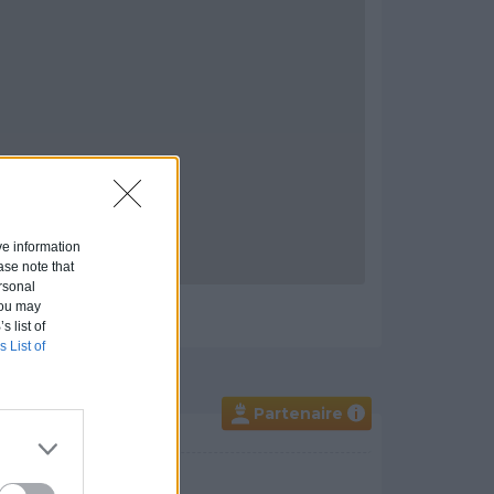
ive information
ase note that
rsonal
 You may
s list of
s List of
Partenaire
i