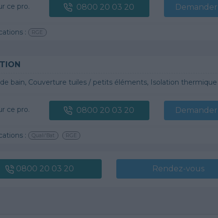
ur ce pro.
0800 20 03 20
Demander 
cations :
RGE
TION
 bain, Couverture tuiles / petits éléments, Isolation thermique des murs intérieurs, Gros œuvre, Plâtre t
ur ce pro.
0800 20 03 20
Demander 
cations :
Quali'Bat
RGE
0800 20 03 20
Rendez-vous