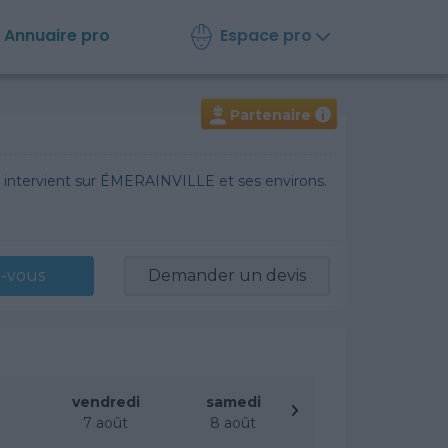
Espace pro
Annuaire
pro
Partenaire
i
e intervient sur ÉMERAINVILLE et ses environs.
-vous
Demander un devis
vendredi
samedi
t
7 août
8 août