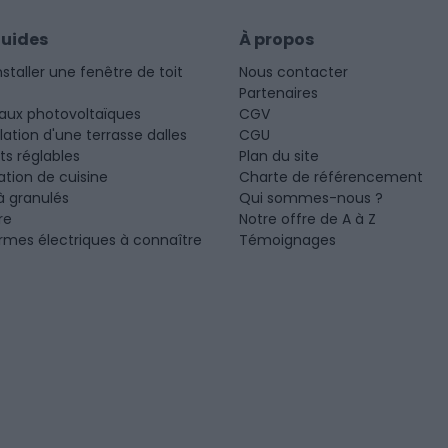
guides
À propos
nstaller une fenêtre de toit
Nous contacter
Partenaires
aux photovoltaïques
CGV
llation d'une terrasse dalles
CGU
ots réglables
Plan du site
tion de cuisine
Charte de référencement
à granulés
Qui sommes-nous ?
re
Notre offre de A à Z
rmes électriques à connaître
Témoignages