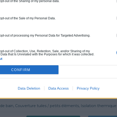
 opt-out of the Sharing of my personal data.
ur ce pro.
0800 20 03 20
Rendez
 opt-out of the Sale of my Personal Data.
fications : Non communiqué
 opt-out of processing my Personal Data for Targeted Advertising.
ERGIE
 œuvre, Borne de recharge
 opt-out of Collection, Use, Retention, Sale, and/or Sharing of my
Data that Is Unrelated with the Purposes for which it was collected.
ut
ur ce pro.
0800 20 03 20
Demander 
CONFIRM
cations :
RGE
Data Deletion
Data Access
Privacy Policy
G
n, Couverture tuiles / petits éléments, Isolation thermique des murs intérieurs, Alarme, Isolation des combles aménageables, Traitement de l'eau, Décrassage /