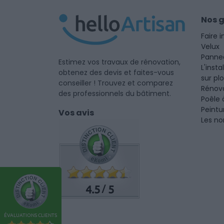
Nos 
Faire i
Velux
Panne
Estimez vos travaux de rénovation,
L'insta
obtenez des devis et faites-vous
sur pl
conseiller ! Trouvez et comparez
Rénova
des professionnels du bâtiment.
Poêle 
Peintu
Vos avis
Les no
4.5
5
/
ÉVALUATIONS CLIENTS