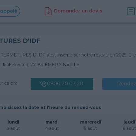
D
emander un d
evis
rappelé
TURES D'IDF
 FERMETURES D'IDF s'est inscrite sur notre réseau en 2025. Ell
ir Jankelevitch, 77184 ÉMERAINVILLE
ur ce pro.
0800 20 03 20
Rendez
hoisissez la date et l'heure du rendez-vous
lundi
mardi
mercredi
jeudi
3 août
4 août
5 août
6 aoû