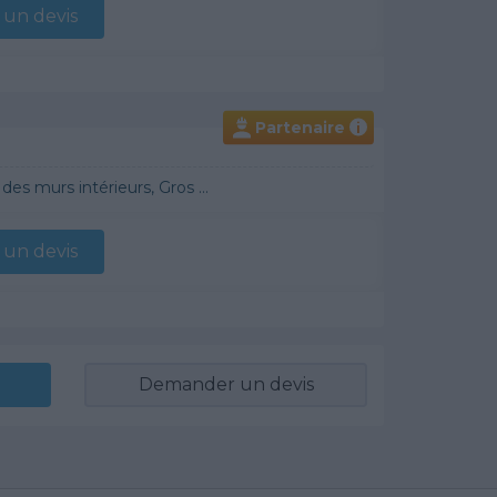
un devis
Partenaire
i
raditionnel, Chauffage Fioul, Bétons cirés
un devis
Demander un devis