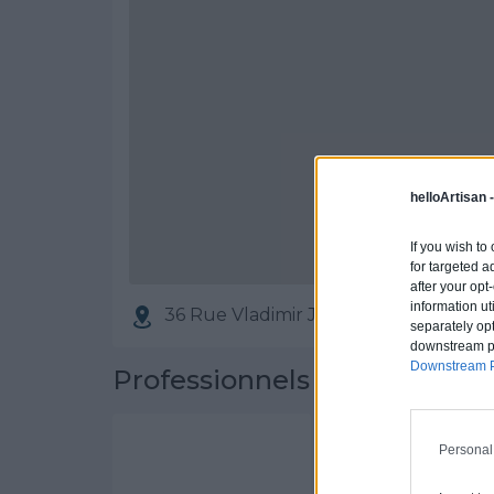
helloArtisan 
If you wish to
for targeted a
after your op
information ut
36 Rue Vladimir Jankelevitch, 7718
separately opt
downstream par
Downstream P
Professionnels partenaires
STEVEN FOLK
Personal
Activités :
Couve