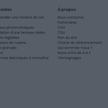
guides
À propos
nstaller une fenêtre de toit
Nous contacter
Partenaires
aux photovoltaïques
CGV
llation d'une terrasse dalles
CGU
ots réglables
Plan du site
tion de cuisine
Charte de référencement
à granulés
Qui sommes-nous ?
re
Notre offre de A à Z
rmes électriques à connaître
Témoignages