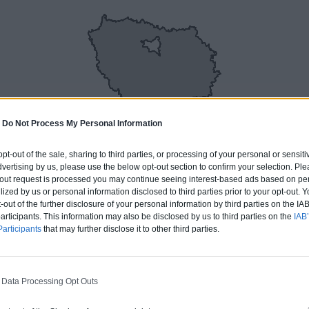
-
Do Not Process My Personal Information
 opt-out of the sale, sharing to third parties, or processing of your personal or sensit
dvertising by us, please use the below opt-out section to confirm your selection. Ple
t-out request is processed you may continue seeing interest-based ads based on pe
ilized by us or personal information disclosed to third parties prior to your opt-out.
4 ÉMERAINVILLE
-out of the further disclosure of your personal information by third parties on the IAB’
ticipants. This information may also be disclosed by us to third parties on the
IAB’
articipants
that may further disclose it to other third parties.
ERT
 Data Processing Opt Outs
rture tuiles / petits éléments