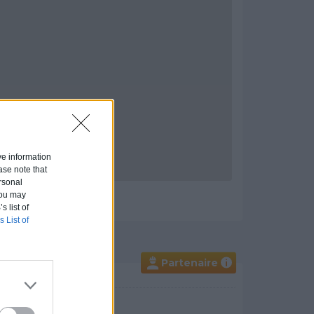
ive information
ase note that
rsonal
 You may
s list of
s List of
Partenaire
i