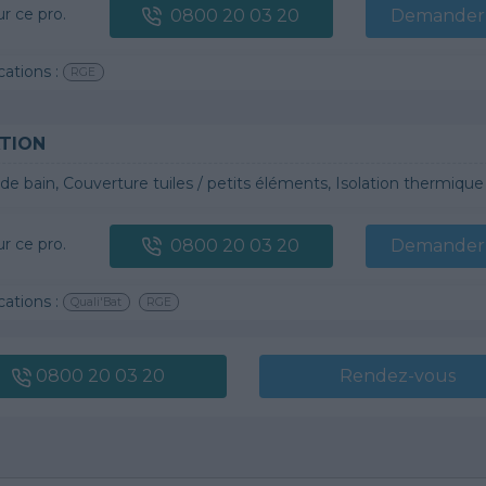
ur ce pro.
0800 20 03 20
Demander 
cations :
RGE
TION
 bain, Couverture tuiles / petits éléments, Isolation thermique des murs intérieurs, Gros œuvre, Plâtre t
ur ce pro.
0800 20 03 20
Demander 
cations :
Quali'Bat
RGE
0800 20 03 20
Rendez-vous