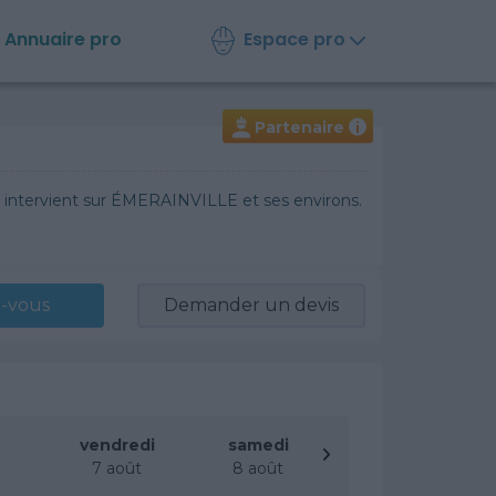
Espace pro
Annuaire
pro
Partenaire
i
e intervient sur ÉMERAINVILLE et ses environs.
-vous
Demander un devis
vendredi
samedi
t
7 août
8 août