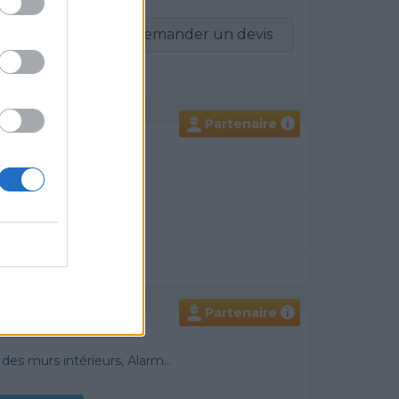
-vous
Demander un devis
Partenaire
i
un devis
Partenaire
i
 Démoussage de toiture, Cheminée, Terrassement, Plancher chauffant