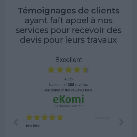
Témoignages de clients
ayant fait appel à nos
services pour recevoir des
devis pour leurs travaux
Excellent
4.5/5
based on
1309
reviews
see some of the reviews here.
06.08.2026
05.08.2026
tres bien
Satisfait, 