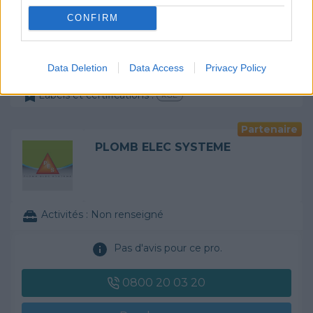
CONFIRM
Rendez-vous
Devis
Data Deletion
Data Access
Privacy Policy
Labels et certifications :
RGE
Partenaire
PLOMB ELEC SYSTEME
Activités :
Non renseigné
Pas d'avis pour ce pro.
0800 20 03 20