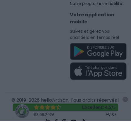
Notre programme fidélité
Votre application
mobile
Suivez et gérez vos
chantiers en temps réel
© 2019-2026 helloArtisan, Tous droits réservés |
Mentions légales
Excellent
:
4.5
/
5
08.08.2026
AVIS