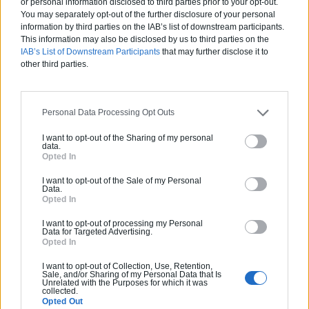
or personal information disclosed to third parties prior to your opt-out.
Pas d'avis pour ce pro.
You may separately opt-out of the further disclosure of your personal
information by third parties on the IAB’s list of downstream participants.
This information may also be disclosed by us to third parties on the
0800 20 03 20
IAB’s List of Downstream Participants
that may further disclose it to
other third parties.
Devis
Labels et certifications :
RGE
Personal Data Processing Opt Outs
I want to opt-out of the Sharing of my personal
Partenaire
data.
Opted In
SO DESIGN 63
I want to opt-out of the Sale of my Personal
Data.
Opted In
I want to opt-out of processing my Personal
Activités :
Volet en PVC, Papier peint, ...
Data for Targeted Advertising.
Opted In
4.8
I want to opt-out of Collection, Use, Retention,
Sale, and/or Sharing of my Personal Data that Is
Unrelated with the Purposes for which it was
collected.
0800 20 03 20
Opted Out