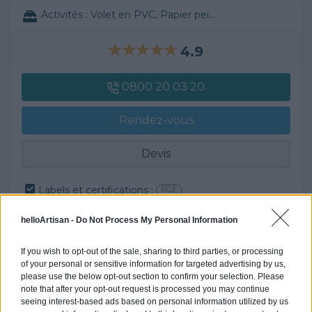
Activités :
Volet en PVC, Papier peint, ...
4.9
0800 20 03 20
Rendez-vous
Devis
Labels et certifications :
RGE
helloArtisan -
Do Not Process My Personal Information
Partenaire
SARL IPR
If you wish to opt-out of the sale, sharing to third parties, or processing
of your personal or sensitive information for targeted advertising by us,
please use the below opt-out section to confirm your selection. Please
Activités :
, ...
note that after your opt-out request is processed you may continue
seeing interest-based ads based on personal information utilized by us