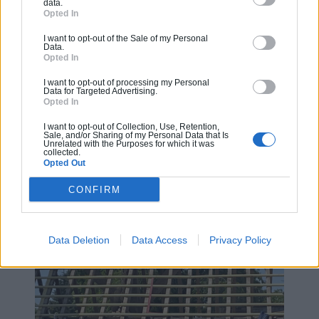
data.
Opted In
I want to opt-out of the Sale of my Personal
Data.
Opted In
I want to opt-out of processing my Personal
Data for Targeted Advertising.
950 Rue de la Pantoufière, 60126 Rivecourt
Opted In
I want to opt-out of Collection, Use, Retention,
Sale, and/or Sharing of my Personal Data that Is
Unrelated with the Purposes for which it was
Photos
collected.
Opted Out
CONFIRM
Data Deletion
Data Access
Privacy Policy