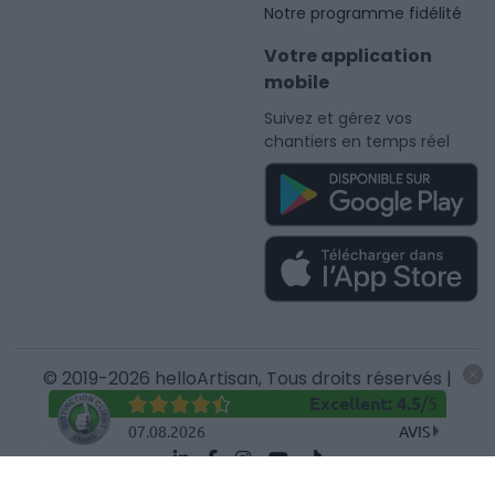
Notre programme fidélité
Votre application
mobile
Suivez et gérez vos
chantiers en temps réel
© 2019-2026 helloArtisan, Tous droits réservés |
Mentions légales
Excellent
:
4.5
/
5
07.08.2026
AVIS