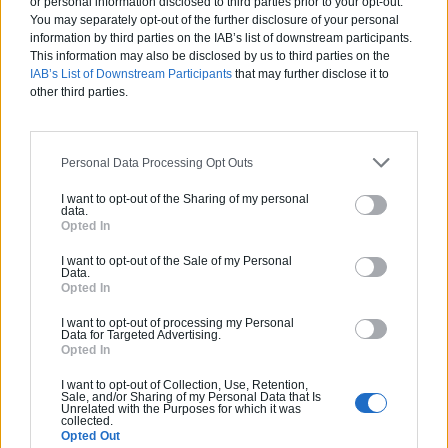
or personal information disclosed to third parties prior to your opt-out.
Pas d'avis pour ce pro.
You may separately opt-out of the further disclosure of your personal
information by third parties on the IAB’s list of downstream participants.
This information may also be disclosed by us to third parties on the
0800 20 03 20
IAB’s List of Downstream Participants
that may further disclose it to
other third parties.
Devis
Labels et certifications :
Personal Data Processing Opt Outs
RGE
I want to opt-out of the Sharing of my personal
Partenaire
data.
Opted In
SO DESIGN 63
I want to opt-out of the Sale of my Personal
Data.
Opted In
I want to opt-out of processing my Personal
Activités :
Volet en PVC, Papier peint, ...
Data for Targeted Advertising.
Opted In
4.8
I want to opt-out of Collection, Use, Retention,
Sale, and/or Sharing of my Personal Data that Is
Unrelated with the Purposes for which it was
collected.
0800 20 03 20
Opted Out