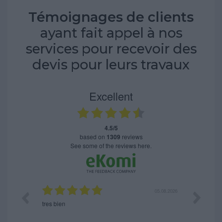
Témoignages de clients
ayant fait appel à nos
services pour recevoir des
devis pour leurs travaux
Excellent
4.5/5
based on
1309
reviews
see some of the reviews here.
06.08.2026
05.08.2026
tres bien
Satisfait, 