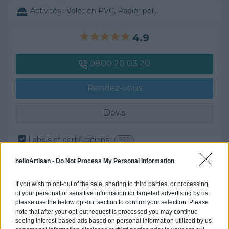
Activités :
Volet en PVC, Papier peint, ...
4.9
0800 20 03 20
Rendez-vous
Devis
Labels et certifications :
RGE
helloArtisan -
Do Not Process My Personal Information
Partenaire
SARL IPR
If you wish to opt-out of the sale, sharing to third parties, or processing
of your personal or sensitive information for targeted advertising by us,
please use the below opt-out section to confirm your selection. Please
Activités :
, ...
note that after your opt-out request is processed you may continue
seeing interest-based ads based on personal information utilized by us