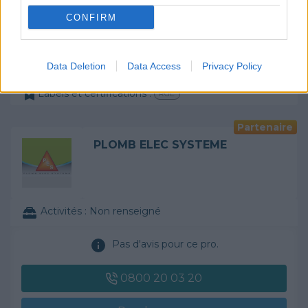
CONFIRM
Rendez-vous
Devis
Data Deletion
Data Access
Privacy Policy
Labels et certifications :
RGE
Partenaire
PLOMB ELEC SYSTEME
Activités :
Non renseigné
Pas d'avis pour ce pro.
0800 20 03 20