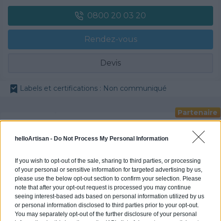
0800 20 03 20
Rendez-vous
Devis
Labels et certifications : Non communiqué
Partenaire
POLYGONE ENERGIE
helloArtisan -
Do Not Process My Personal Information
If you wish to opt-out of the sale, sharing to third parties, or processing
of your personal or sensitive information for targeted advertising by us,
Activités :
Gros œuvre, Borne de recharge
please use the below opt-out section to confirm your selection. Please
note that after your opt-out request is processed you may continue
seeing interest-based ads based on personal information utilized by us
Pas d'avis pour ce pro.
or personal information disclosed to third parties prior to your opt-out.
You may separately opt-out of the further disclosure of your personal