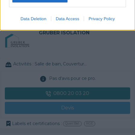
Labels et certifications :
RGE
Data Deletion
Data Access
Privacy Policy
Partenaire
GRUBER ISOLATION
Activités :
Salle de bain, Couverture tuiles / petits éléments, Isolation thermique des murs intérieurs, Gros œuvre, Plâtre traditionnel, Chauffage Fioul, Bétons cirés
Pas d'avis pour ce pro.
0800 20 03 20
Devis
Labels et certifications :
Quali'Bat
RGE