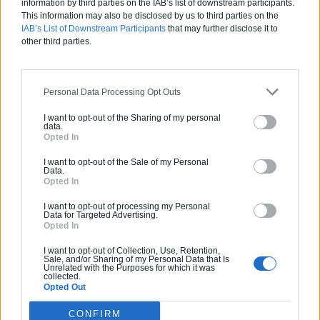
information by third parties on the IAB’s list of downstream participants.
0800 20 03 20
This information may also be disclosed by us to third parties on the
IAB’s List of Downstream Participants
that may further disclose it to
Devis
other third parties.
Labels et certifications :
RGE
Personal Data Processing Opt Outs
Partenaire
I want to opt-out of the Sharing of my personal
data.
NEW BUILDING
Opted In
I want to opt-out of the Sale of my Personal
Data.
Opted In
Activités :
Salle de bain, Couverture tuiles / petits éléments, Isolation thermique des murs intérieurs, Alarme, Isolation des combles aménageables, Traitement de l'eau, Décrassage / Démoussage de toiture, Cheminée, Terrassement, Plancher chauffant
I want to opt-out of processing my Personal
Data for Targeted Advertising.
Opted In
Pas d'avis pour ce pro.
I want to opt-out of Collection, Use, Retention,
Sale, and/or Sharing of my Personal Data that Is
Unrelated with the Purposes for which it was
0800 20 03 20
collected.
Opted Out
Devis
CONFIRM