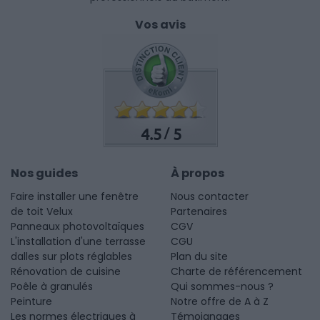
Vos avis
4.5
5
/
Nos guides
À propos
Faire installer une fenêtre
Nous contacter
de toit Velux
Partenaires
Panneaux photovoltaïques
CGV
L'installation d'une terrasse
CGU
dalles sur plots réglables
Plan du site
Rénovation de cuisine
Charte de référencement
Poêle à granulés
Qui sommes-nous ?
Peinture
Notre offre de A à Z
Les normes électriques à
Témoignages