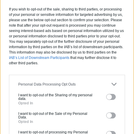
Labels et certifications :
If you wish to opt-out of the sale, sharing to third parties, or processing
RGE
of your personal or sensitive information for targeted advertising by us,
please use the below opt-out section to confirm your selection. Please
Partenaire
note that after your opt-out request is processed you may continue
seeing interest-based ads based on personal information utilized by us
NEW BUILDING
or personal information disclosed to third parties prior to your opt-out.
You may separately opt-out of the further disclosure of your personal
information by third parties on the IAB’s list of downstream participants.
This information may also be disclosed by us to third parties on the
IAB’s List of Downstream Participants
that may further disclose it to
Activités :
Salle de bain, Couverture tuiles / petits éléments, Isolation thermique des murs intérieurs, Alarme, Isolation des combles aménageables, Traitement de l'eau, Décrassage / Démoussage de toiture, Cheminée, Terrassement, Plancher chauffant
other third parties.
Pas d'avis pour ce pro.
Personal Data Processing Opt Outs
0800 20 03 20
I want to opt-out of the Sharing of my personal
data.
Opted In
Devis
I want to opt-out of the Sale of my Personal
Data.
Labels et certifications :
Opted In
RGE
I want to opt-out of processing my Personal