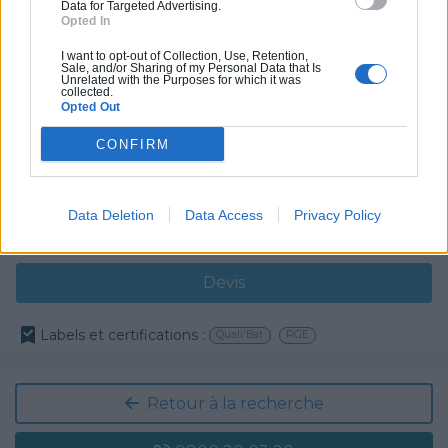
Partenaire
Data for Targeted Advertising.
Opted In
GRUBER ISOLATION
I want to opt-out of Collection, Use, Retention,
Sale, and/or Sharing of my Personal Data that Is
Unrelated with the Purposes for which it was
collected.
Opted Out
Activités :
Salle de bain, Couverture tuiles / petits éléments, Isolation thermique des murs intérieurs, Gros œuvre, Plâtre traditionnel, Chauffage Fioul, Bétons cirés
CONFIRM
Pas d'avis pour ce pro.
Data Deletion
Data Access
Privacy Policy
0800 20 03 20
Devis
Labels et certifications :
Quali'Bat
RGE
Retour à la recherche