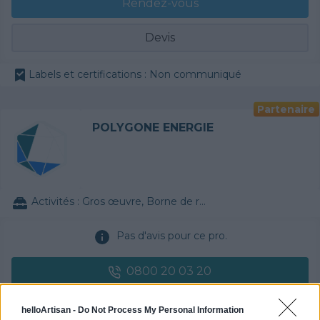
Rendez-vous
Devis
Labels et certifications : Non communiqué
Partenaire
POLYGONE ENERGIE
Activités :
Gros œuvre, Borne de recharge
Pas d'avis pour ce pro.
0800 20 03 20
Devis
helloArtisan -
Do Not Process My Personal Information