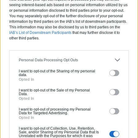
seeing interest-based ads based on personal information utilized by us
or personal information disclosed to third parties prior to your opt-out.
Sophie Goncalves
01/02/2024 9:22
You may separately opt-out of the further disclosure of your personal
information by third parties on the IAB’s list of downstream participants.
This information may also be disclosed by us to third parties on the
IAB’s List of Downstream Participants
that may further disclose it to
Toujours de bons conseils Entreprise bienveillante et
other third parties.
pro Je recommande à 100%
Réponse du professionnel
Personal Data Processing Opt Outs
Bonjour Sophie, Vos mots nous touchent beaucoup !
Nous sommes très heureux de vous savoir conquis
I want to opt-out of the Sharing of my personal
data.
par votre expérience :) Toute l'équipe de STALTARO
Opted In
vous souhaite une excellente journée ! À très vite,
DOMINIQUE
I want to opt-out of the Sale of my Personal
Data.
Opted In
naouel ziane
06/01/2024 8:28
I want to opt-out of processing my Personal
Data for Targeted Advertising.
Opted In
I want to opt-out of Collection, Use, Retention,
Sale, and/or Sharing of my Personal Data that Is
L’entreprise Staltaro a réalisée des travaux dans mon
Unrelated with the Purposes for which it was