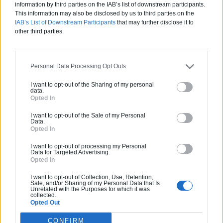
information by third parties on the IAB’s list of downstream participants.
This information may also be disclosed by us to third parties on the
Activités :
Gros œuvre, Borne de recharge
IAB’s List of Downstream Participants
that may further disclose it to
other third parties.
Pas d'avis pour ce pro.
Personal Data Processing Opt Outs
0800 20 03 20
I want to opt-out of the Sharing of my personal
Devis
data.
Opted In
I want to opt-out of the Sale of my Personal
Labels et certifications :
RGE
Data.
Opted In
Partenaire
I want to opt-out of processing my Personal
Data for Targeted Advertising.
NEW BUILDING
Opted In
I want to opt-out of Collection, Use, Retention,
Sale, and/or Sharing of my Personal Data that Is
Unrelated with the Purposes for which it was
collected.
Opted Out
Activités :
Salle de bain, Couverture tuiles / petits éléments, Isolation thermique des murs intérieurs, Alarme, Isolation des combles aménageables, Traitement de l'eau, Décrassage / Démoussage de toiture, Cheminée, Terrassement, Plancher chauffant
CONFIRM