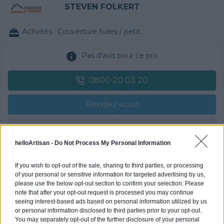
STEVEN FOLKERT
Activités :
Couverture tuiles / petits éléments
Pas d'avis pour ce pro.
0800 20 03 20
Rendez-vous
Devis
helloArtisan -
Do Not Process My Personal Information
Labels et certifications : Non communiqué
If you wish to opt-out of the sale, sharing to third parties, or processing
of your personal or sensitive information for targeted advertising by us,
Partenaire
please use the below opt-out section to confirm your selection. Please
POLYGONE ENERGIE
note that after your opt-out request is processed you may continue
seeing interest-based ads based on personal information utilized by us
or personal information disclosed to third parties prior to your opt-out.
You may separately opt-out of the further disclosure of your personal