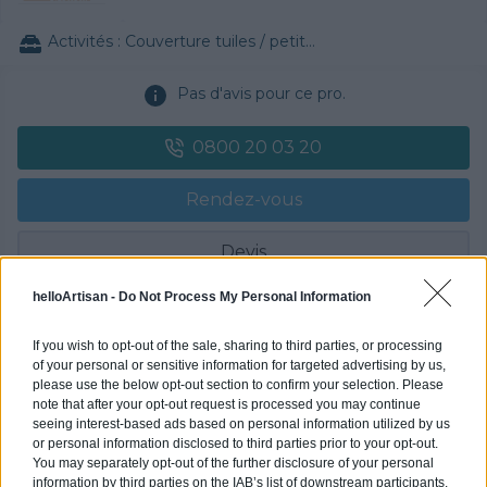
Activités :
Couverture tuiles / petits éléments
Pas d'avis pour ce pro.
0800 20 03 20
Rendez-vous
Devis
helloArtisan -
Do Not Process My Personal Information
Labels et certifications : Non communiqué
If you wish to opt-out of the sale, sharing to third parties, or processing
Partenaire
of your personal or sensitive information for targeted advertising by us,
please use the below opt-out section to confirm your selection. Please
POLYGONE ENERGIE
note that after your opt-out request is processed you may continue
seeing interest-based ads based on personal information utilized by us
or personal information disclosed to third parties prior to your opt-out.
You may separately opt-out of the further disclosure of your personal
information by third parties on the IAB’s list of downstream participants.