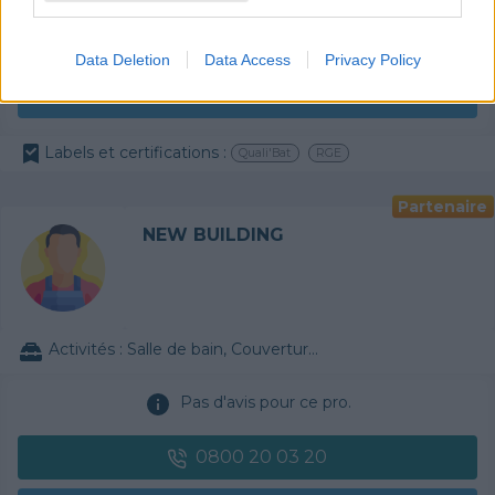
0800 20 03 20
Data Deletion
Data Access
Privacy Policy
Devis
Labels et certifications :
Quali'Bat
RGE
Partenaire
NEW BUILDING
Activités :
Salle de bain, Couverture tuiles / petits éléments, Isolation thermique des murs intérieurs, Alarme, Isolation des combles aménageables, Traitement de l'eau, Décrassage / Démoussage de toiture, Cheminée, Terrassement, Plancher chauffant
Pas d'avis pour ce pro.
0800 20 03 20