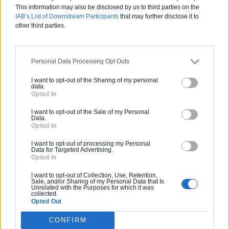
Activités :
Gros œuvre, Borne de recharge
This information may also be disclosed by us to third parties on the
IAB’s List of Downstream Participants
that may further disclose it to
other third parties.
Pas d'avis pour ce pro.
0800 20 03 20
Personal Data Processing Opt Outs
Devis
I want to opt-out of the Sharing of my personal
data.
Opted In
Labels et certifications :
RGE
I want to opt-out of the Sale of my Personal
Data.
Opted In
Partenaire
I want to opt-out of processing my Personal
GRUBER ISOLATION
Data for Targeted Advertising.
Opted In
I want to opt-out of Collection, Use, Retention,
Sale, and/or Sharing of my Personal Data that Is
Unrelated with the Purposes for which it was
collected.
Activités :
Salle de bain, Couverture tuiles / petits éléments, Isolation thermique des murs intérieurs, Gros œuvre, Plâtre traditionnel, Chauffage Fioul, Bétons cirés
Opted Out
CONFIRM
Pas d'avis pour ce pro.