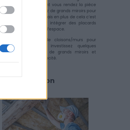
e pièce. Non seulement vous rendez la pièce
us spacieuse et disposez de grands miroirs pour
us préparer le matin, mais en plus de cela c’est
e solution idéale pour intégrer des placards
raux et ainsi optimiser l’espace.
us besoin d’abattre de cloisons/murs pour
gner en spaciosité, investissez quelques
ntaines d’euros dans de grands miroirs et
lez confort avec efficacité.
t optimisation