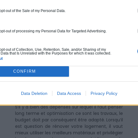
un
pl
 opt-out of the Sale of my Personal Data.
vo
un
mu
 opt-out of processing my Personal Data for Targeted Advertising.
Pl
ga
 opt-out of Collection, Use, Retention, Sale, and/or Sharing of my
Data that Is Unrelated with the Purposes for which it was collected.
ce
ut
mê
CONFIRM
Penser long terme e
Data Deletion
Data Access
Privacy Policy
S’il y a bien des dépenses sur lequel il faut penser
long terme et optimisation ce sont les travaux, le
budget doit par conséquent être adapté. Lorsqu’il
est question de rénover votre logement, il vaut
mieux utiliser les meilleurs matériaux et privilégier