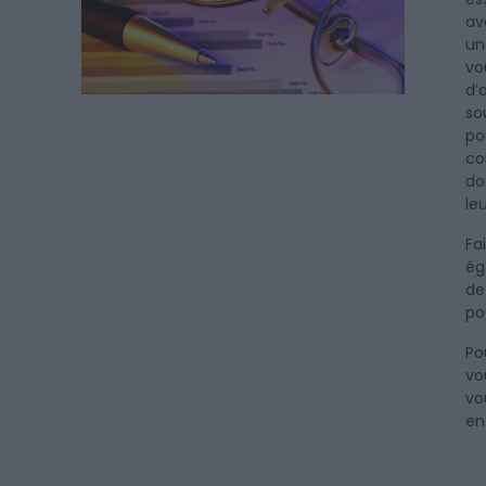
av
un
vo
d’
so
po
co
do
leu
Fa
ég
de
po
Po
vo
vo
en