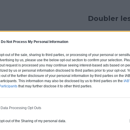
Doubler le
Si vos murs sont en mauvais état il est parfois plus simpl
-
Do Not Process My Personal Information
(opération coûteuse, nécessitant plus de budget). En fa
(matériaux peu onéreux, moins de budget) vous économi
 opt-out of the sale, sharing to third parties, or processing of your personal or sensit
matériel et de l’argent pour un rendu tout aussi beau et 
dvertising by us, please use the below opt-out section to confirm your selection. Ple
t-out request is processed you may continue seeing interest-based ads based on pe
ilized by us or personal information disclosed to third parties prior to your opt-out.
-out of the further disclosure of your personal information by third parties on the IAB’
Ajouter de gran
ticipants. This information may also be disclosed by us to third parties on the
IAB’
articipants
that may further disclose it to other third parties.
N’
sp
 Data Processing Opt Outs
ég
 opt-out of the Sharing of my personal data.
En
ef