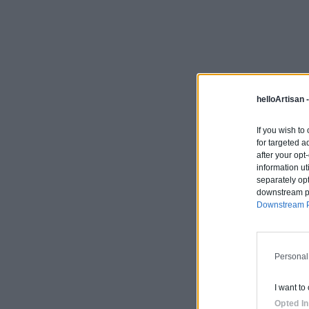
helloArtisan 
If you wish to
for targeted a
after your op
information ut
separately opt
downstream par
Downstream P
Personal
I want to
Opted In