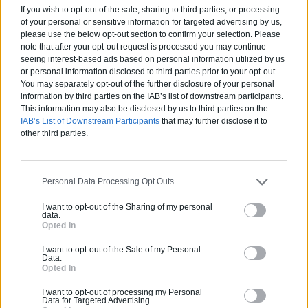
If you wish to opt-out of the sale, sharing to third parties, or processing
of your personal or sensitive information for targeted advertising by us,
please use the below opt-out section to confirm your selection. Please
note that after your opt-out request is processed you may continue
seeing interest-based ads based on personal information utilized by us
or personal information disclosed to third parties prior to your opt-out.
You may separately opt-out of the further disclosure of your personal
information by third parties on the IAB’s list of downstream participants.
This information may also be disclosed by us to third parties on the
IAB’s List of Downstream Participants
that may further disclose it to
other third parties.
Cuisine
Personal Data Processing Opt Outs
Comment éliminer une mauvaise odeur de
I want to opt-out of the Sharing of my personal
data.
canalisation ?
Opted In
Tout le monde peut-être confronté à des mauvaises
I want to opt-out of the Sale of my Personal
odeurs provenant des canalisations de la salle de
Data.
Opted In
bain ou de la cuisine. Heureusement, il existe des
solutions pour supprimer ces odeurs et des astuces
I want to opt-out of processing my Personal
pour éviter qu’elles réapparaissent.
Data for Targeted Advertising.