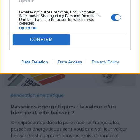
Opted In
19 septembre 2022
I want to opt-out of Collection, Use, Retention,
Sale, and/or Sharing of my Personal Data that Is
Unrelated with the Purposes for which it was
collected.
Opted Out
CONFIRM
Data Deletion
Data Access
Privacy Policy
Rénovation énergétique
Passoires énergétiques : la valeur d’un
bien peut-elle baisser ?
Omniprésentes dans le parc mobilier français, les
passoires énergétiques sont vouées à voir leur valeur
baisser drastiquement dans les mois et années à