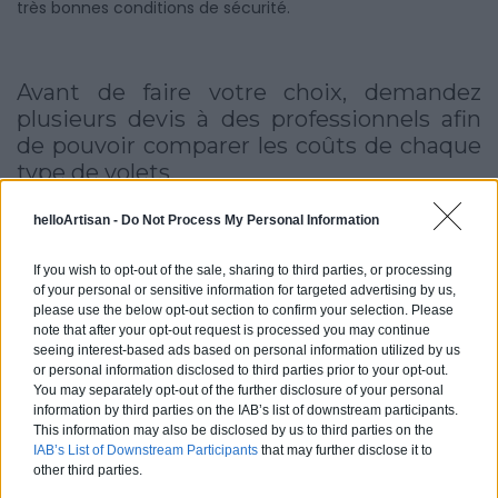
très bonnes conditions de sécurité.
Avant de faire votre choix, demandez
plusieurs devis à des professionnels afin
de pouvoir comparer les coûts de chaque
type de volets.
helloArtisan -
Do Not Process My Personal Information
Devis gratuits
If you wish to opt-out of the sale, sharing to third parties, or processing
of your personal or sensitive information for targeted advertising by us,
please use the below opt-out section to confirm your selection. Please
note that after your opt-out request is processed you may continue
seeing interest-based ads based on personal information utilized by us
or personal information disclosed to third parties prior to your opt-out.
Des volets pour plus de sécurité dans
You may separately opt-out of the further disclosure of your personal
sa maison
information by third parties on the IAB’s list of downstream participants.
This information may also be disclosed by us to third parties on the
IAB’s List of Downstream Participants
that may further disclose it to
other third parties.
Les volets ont pour objectif d’apporter un certain confort