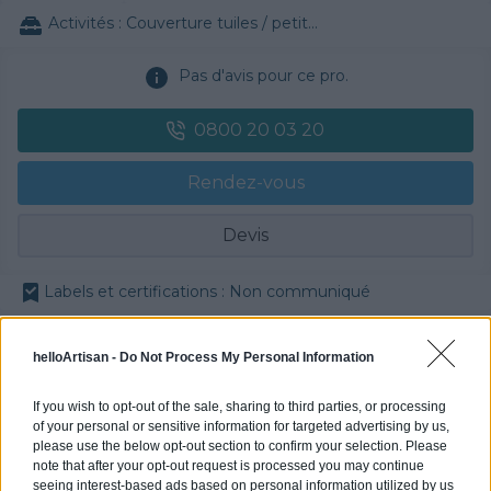
Activités :
Couverture tuiles / petits éléments
Pas d'avis pour ce pro.
0800 20 03 20
Rendez-vous
Devis
Labels et certifications : Non communiqué
Partenaire
helloArtisan -
Do Not Process My Personal Information
POLYGONE ENERGIE
If you wish to opt-out of the sale, sharing to third parties, or processing
of your personal or sensitive information for targeted advertising by us,
please use the below opt-out section to confirm your selection. Please
note that after your opt-out request is processed you may continue
Activités :
Gros œuvre, Borne de recharge
seeing interest-based ads based on personal information utilized by us