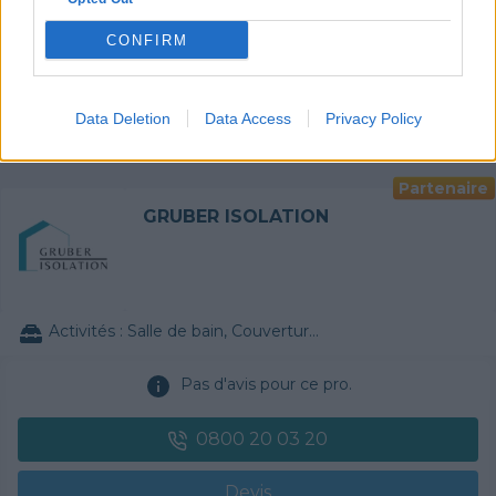
0800 20 03 20
CONFIRM
Devis
Data Deletion
Data Access
Privacy Policy
Labels et certifications :
RGE
Partenaire
GRUBER ISOLATION
Activités :
Salle de bain, Couverture tuiles / petits éléments, Isolation thermique des murs intérieurs, Gros œuvre, Plâtre traditionnel, Chauffage Fioul, Bétons cirés
Pas d'avis pour ce pro.
0800 20 03 20
Devis