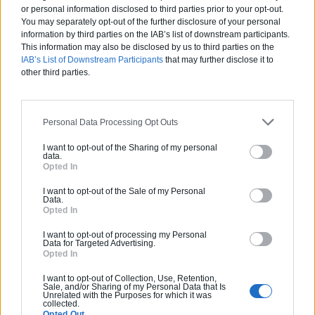
or personal information disclosed to third parties prior to your opt-out.
You may separately opt-out of the further disclosure of your personal
Pas d'avis pour ce pro.
information by third parties on the IAB’s list of downstream participants.
This information may also be disclosed by us to third parties on the
IAB’s List of Downstream Participants
that may further disclose it to
0800 20 03 20
other third parties.
Devis
Personal Data Processing Opt Outs
Labels et certifications :
RGE
I want to opt-out of the Sharing of my personal
data.
Opted In
Partenaire
NEW BUILDING
I want to opt-out of the Sale of my Personal
Data.
Opted In
I want to opt-out of processing my Personal
Data for Targeted Advertising.
Opted In
Activités :
Salle de bain, Couverture tuiles / petits éléments, Isolation thermique des murs intérieurs, Alarme, Isolation des combles aménageables, Traitement de l'eau, Décrassage / Démoussage de toiture, Cheminée, Terrassement, Plancher chauffant
I want to opt-out of Collection, Use, Retention,
Sale, and/or Sharing of my Personal Data that Is
Pas d'avis pour ce pro.
Unrelated with the Purposes for which it was
collected.
Opted Out