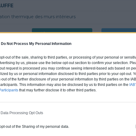
AUFFE
lation thermique des murs intérieurs
4.9
0800 20 03 20
Rendez
-
Do Not Process My Personal Information
tifications : Non communiqué
 opt-out of the sale, sharing to third parties, or processing of your personal or sensit
dvertising by us, please use the below opt-out section to confirm your selection. Ple
t-out request is processed you may continue seeing interest-based ads based on pe
ilized by us or personal information disclosed to third parties prior to your opt-out.
-out of the further disclosure of your personal information by third parties on the IAB’
 renseigné
ticipants. This information may also be disclosed by us to third parties on the
IAB’
articipants
that may further disclose it to other third parties.
4.7
0800 20 03 20
Rendez
 Data Processing Opt Outs
fications :
RGE
 opt-out of the Sharing of my personal data.
ATM