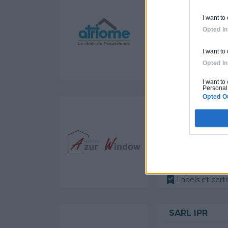
Activités :
Rén
I want to
Opted In
I want to
Opted In
Labels et certi
I want to
Personal 
Opted O
AZUR WIND
Activités :
Vol
Labels et certi
SARL IPR