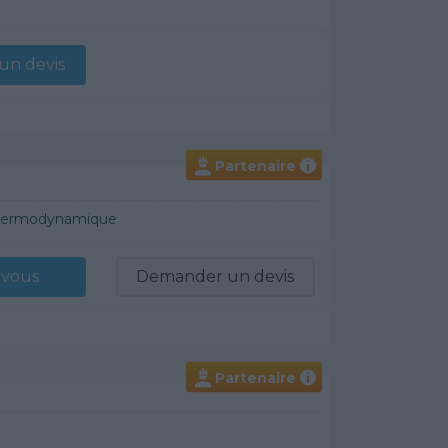
n devis
Partenaire
i
 Thermodynamique
-vous
Demander un devis
Partenaire
i