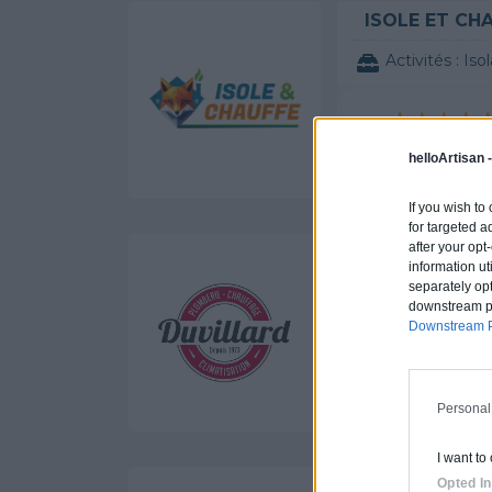
ISOLE ET CH
Activités :
Iso
helloArtisan 
Labels et cer
If you wish to
for targeted a
after your op
DUVILLARD
information ut
separately opt
Activités :
Non
downstream par
Downstream P
Personal
Labels et certi
I want to
Opted In
ATRIOME-35 