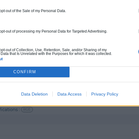
ovation d'appartement / de maison, Couverture tuiles / petits él
 opt-out of the Sale of my Personal Data.
4.1
0800 20 03 20
Rendez
 opt-out of processing my Personal Data for Targeted Advertising.
fications :
RGE
 opt-out of Collection, Use, Retention, Sale, and/or Sharing of my
Data that Is Unrelated with the Purposes for which it was collected.
ut
OW
CONFIRM
et en PVC, Ravalement de façade, Papier peint, Chauffe-eau /
4.9
0800 20 03 20
Rendez
Data Deletion
Data Access
Privacy Policy
fications :
RGE