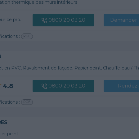
lation thermique des murs intérieurs
our ce pro.
0800 20 03 20
Demander u
fications :
RGE
3
et en PVC, Ravalement de façade, Papier peint, Chauffe-eau /
4.8
0800 20 03 20
Rendez
fications :
RGE
RES
ier peint