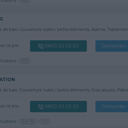
fications :
RGE
NG
le de bain, Couverture tuiles / petits éléments, Alarme, Traitement d
our ce pro.
0800 20 03 20
Demander u
fications :
RGE
ATION
le de bain, Couverture tuiles / petits éléments, Gros œuvre, Plâtre t
our ce pro.
0800 20 03 20
Demander u
fications :
Quali'Bat
RGE