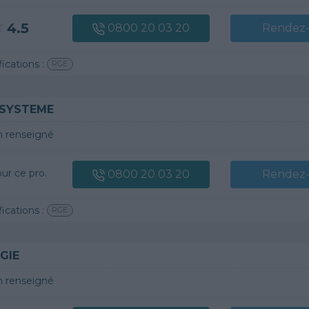
4.5
0800 20 03 20
Rendez
fications :
RGE
 SYSTEME
 renseigné
our ce pro.
0800 20 03 20
Rendez
fications :
RGE
GIE
 renseigné