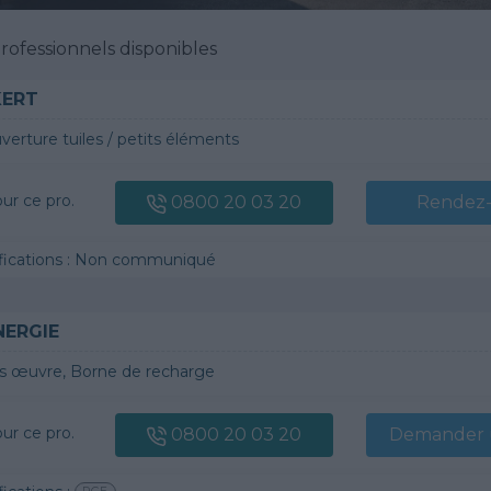
ofessionnels disponibles
KERT
verture tuiles / petits éléments
our ce pro.
0800 20 03 20
Rendez
tifications : Non communiqué
NERGIE
s œuvre, Borne de recharge
our ce pro.
0800 20 03 20
Demander u