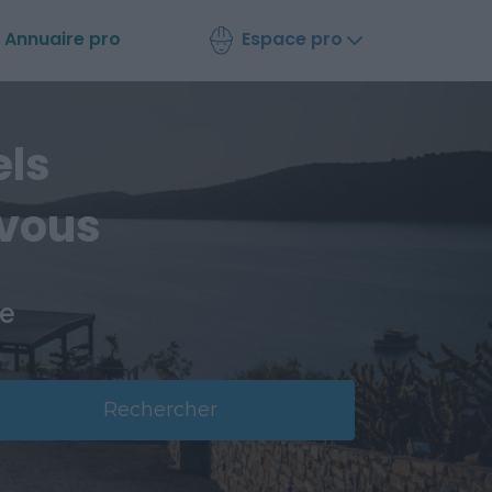
Espace pro
Annuaire
pro
els
 vous
ce
Rechercher