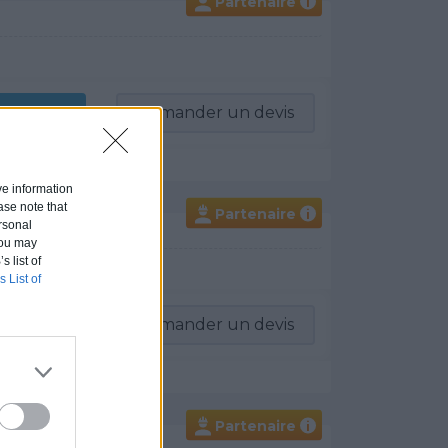
Partenaire
i
-vous
Demander un devis
ive information
ase note that
Partenaire
i
rsonal
 You may
s list of
s List of
-vous
Demander un devis
Partenaire
i