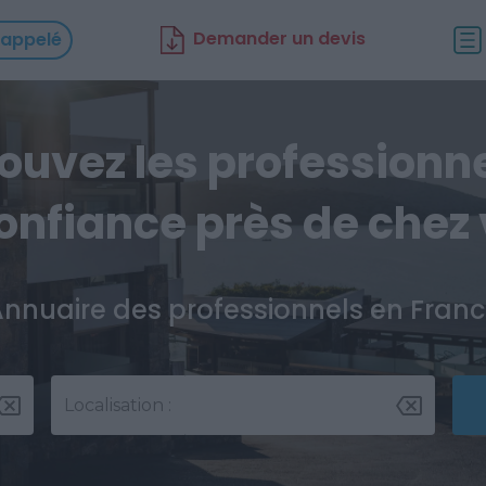
D
emander un d
evis
rappelé
ouvez les professionn
onfiance près de chez
nnuaire des professionnels en Fran
Localisation :