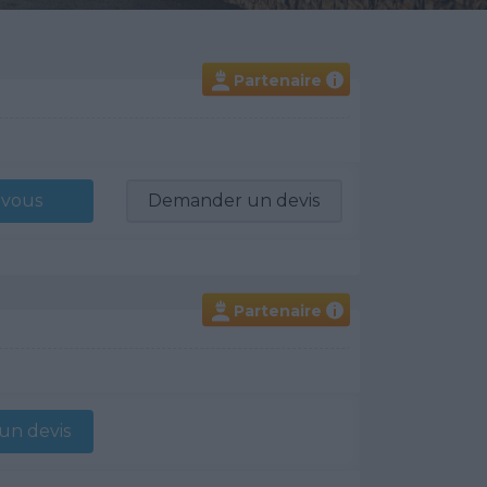
Partenaire
i
-vous
Demander un devis
Partenaire
i
n devis