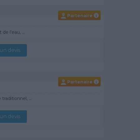
Partenaire
i
e l'eau, ...
n devis
Partenaire
i
raditionnel, ...
n devis