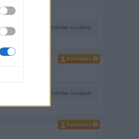
éments, Alarme, ...
-vous
Demander un devis
Partenaire
i
 Thermodynamique
-vous
Demander un devis
Partenaire
i