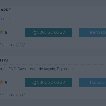
CARRÉ
ier peint
5
0800 20 03 20
Rendez
fications :
RGE
ITAT
et en PVC, Ravalement de façade, Papier peint
5
0800 20 03 20
Rendez
fications :
RGE