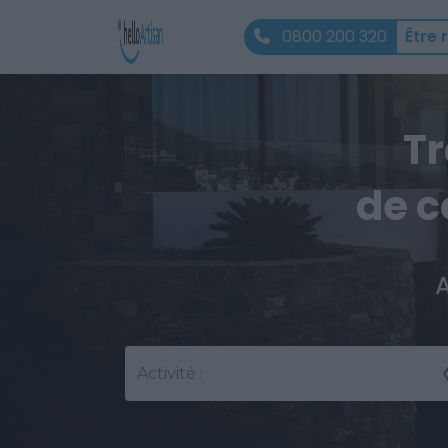
0800 200 320
Être 
Tr
de c
A
Activité :