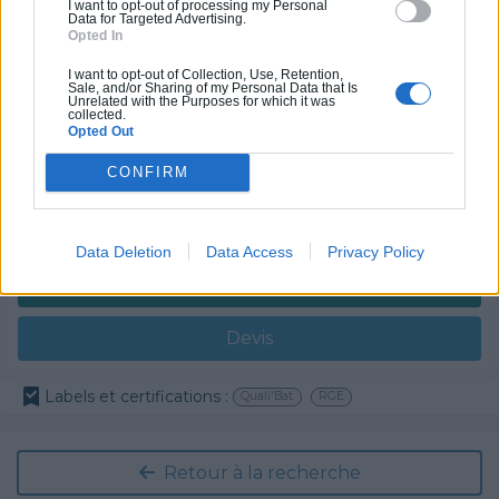
I want to opt-out of processing my Personal
Data for Targeted Advertising.
Partenaire
Opted In
GRUBER ISOLATION
I want to opt-out of Collection, Use, Retention,
Sale, and/or Sharing of my Personal Data that Is
Unrelated with the Purposes for which it was
collected.
Opted Out
CONFIRM
Activités :
Salle de bain, Couverture tuiles / petits éléments, Isolation thermique des murs intérieurs, Gros œuvre, Plâtre traditionnel, Chauffage Fioul, Bétons cirés
Pas d'avis pour ce pro.
Data Deletion
Data Access
Privacy Policy
0800 20 03 20
Devis
Labels et certifications :
Quali'Bat
RGE
Retour à la recherche