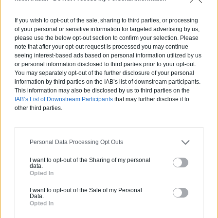
Devis
If you wish to opt-out of the sale, sharing to third parties, or processing
Labels et certifications :
RGE
of your personal or sensitive information for targeted advertising by us,
please use the below opt-out section to confirm your selection. Please
note that after your opt-out request is processed you may continue
Partenaire
seeing interest-based ads based on personal information utilized by us
NEW BUILDING
or personal information disclosed to third parties prior to your opt-out.
You may separately opt-out of the further disclosure of your personal
information by third parties on the IAB’s list of downstream participants.
This information may also be disclosed by us to third parties on the
IAB’s List of Downstream Participants
that may further disclose it to
other third parties.
Activités :
Salle de bain, Couverture tuiles / petits éléments, Isolation thermique des murs intérieurs, Alarme, Isolation des combles aménageables, Traitement de l'eau, Décrassage / Démoussage de toiture, Cheminée, Terrassement, Plancher chauffant
Pas d'avis pour ce pro.
Personal Data Processing Opt Outs
0800 20 03 20
I want to opt-out of the Sharing of my personal
data.
Opted In
Devis
I want to opt-out of the Sale of my Personal
Data.
Opted In
Labels et certifications :
RGE