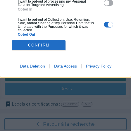
I want to opt-out of processing my Personal
Data for Targeted Advertising.
Partenaire
Opted In
GRUBER ISOLATION
I want to opt-out of Collection, Use, Retention,
Sale, and/or Sharing of my Personal Data that Is
Unrelated with the Purposes for which it was
collected.
Opted Out
CONFIRM
Activités :
Salle de bain, Couverture tuiles / petits éléments, Isolation thermique des murs intérieurs, Gros œuvre, Plâtre traditionnel, Chauffage Fioul, Bétons cirés
Pas d'avis pour ce pro.
Data Deletion
Data Access
Privacy Policy
0800 20 03 20
Devis
Labels et certifications :
Quali'Bat
RGE
Retour à la recherche