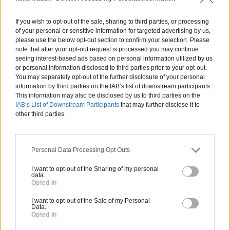
Devis
If you wish to opt-out of the sale, sharing to third parties, or processing
Labels et certifications :
RGE
of your personal or sensitive information for targeted advertising by us,
please use the below opt-out section to confirm your selection. Please
note that after your opt-out request is processed you may continue
Partenaire
seeing interest-based ads based on personal information utilized by us
NEW BUILDING
or personal information disclosed to third parties prior to your opt-out.
You may separately opt-out of the further disclosure of your personal
information by third parties on the IAB’s list of downstream participants.
This information may also be disclosed by us to third parties on the
IAB’s List of Downstream Participants
that may further disclose it to
other third parties.
Activités :
Salle de bain, Couverture tuiles / petits éléments, Isolation thermique des murs intérieurs, Alarme, Isolation des combles aménageables, Traitement de l'eau, Décrassage / Démoussage de toiture, Cheminée, Terrassement, Plancher chauffant
Pas d'avis pour ce pro.
Personal Data Processing Opt Outs
0800 20 03 20
I want to opt-out of the Sharing of my personal
data.
Opted In
Devis
I want to opt-out of the Sale of my Personal
Data.
Opted In
Labels et certifications :
RGE