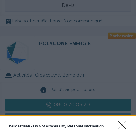
Devis
Labels et certifications : Non communiqué
Partenaire
POLYGONE ENERGIE
Activités :
Gros œuvre, Borne de recharge
Pas d'avis pour ce pro.
0800 20 03 20
Devis
helloArtisan -
Do Not Process My Personal Information
Labels et certifications :
RGE