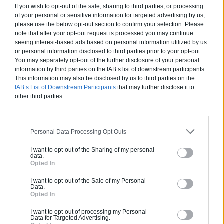
If you wish to opt-out of the sale, sharing to third parties, or processing
of your personal or sensitive information for targeted advertising by us,
Partenaire
please use the below opt-out section to confirm your selection. Please
note that after your opt-out request is processed you may continue
NEW BUILDING
seeing interest-based ads based on personal information utilized by us
or personal information disclosed to third parties prior to your opt-out.
You may separately opt-out of the further disclosure of your personal
information by third parties on the IAB’s list of downstream participants.
This information may also be disclosed by us to third parties on the
Activités :
Salle de bain, Couverture tuiles / petits éléments, Isolation thermique des murs intérieurs, Alarme, Isolation des combles aménageables, Traitement de l'eau, Décrassage / Démoussage de toiture, Cheminée, Terrassement, Plancher chauffant
IAB’s List of Downstream Participants
that may further disclose it to
other third parties.
Pas d'avis pour ce pro.
Personal Data Processing Opt Outs
0800 20 03 20
I want to opt-out of the Sharing of my personal
data.
Devis
Opted In
I want to opt-out of the Sale of my Personal
Labels et certifications :
RGE
Data.
Opted In
Partenaire
I want to opt-out of processing my Personal
Data for Targeted Advertising.
GRUBER ISOLATION