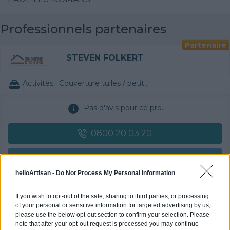
Professionnels partenaires
Partenaire
STEVEN FOLKERT
Activités :
Couverture tuiles / petits éléments
Pas d'avis pour ce pro.
0800 20 03 20
Rendez-vous
helloArtisan -
Do Not Process My Personal Information
Devis
If you wish to opt-out of the sale, sharing to third parties, or processing
of your personal or sensitive information for targeted advertising by us,
Labels et certifications : Non communiqué
please use the below opt-out section to confirm your selection. Please
note that after your opt-out request is processed you may continue