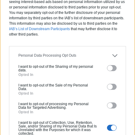
seeing interest-based ads based on personal information utilized by us
Partenaire
or personal information disclosed to third parties prior to your opt-out.
POLYGONE ENERGIE
You may separately opt-out of the further disclosure of your personal
information by third parties on the IAB’s list of downstream participants.
This information may also be disclosed by us to third parties on the
IAB’s List of Downstream Participants
that may further disclose it to
other third parties.
Activités :
Gros œuvre, Borne de recharge
Pas d'avis pour ce pro.
Personal Data Processing Opt Outs
I want to opt-out of the Sharing of my personal
0800 20 03 20
data.
Opted In
Devis
I want to opt-out of the Sale of my Personal
Data.
Opted In
Labels et certifications :
RGE
I want to opt-out of processing my Personal
Data for Targeted Advertising.
Opted In
Partenaire
NEW BUILDING
I want to opt-out of Collection, Use, Retention,
Sale, and/or Sharing of my Personal Data that Is
Unrelated with the Purposes for which it was
collected.