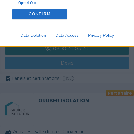
Opted Out
CONFIRM
Activités :
Salle de bain, Couverture tuiles / petits éléments, Isolation thermique des murs intérieurs, Alarme, Isolation des combles aménageables, Traitement de l'eau, Décrassage / Démoussage de toiture, Cheminée, Terrassement, Plancher chauffant
Pas d'avis pour ce pro.
Data Deletion
Data Access
Privacy Policy
0800 20 03 20
Devis
Labels et certifications :
RGE
Partenaire
GRUBER ISOLATION
Activités :
Salle de bain, Couverture tuiles / petits éléments, Isolation thermique des murs intérieurs, Gros œuvre, Plâtre traditionnel, Chauffage Fioul, Bétons cirés