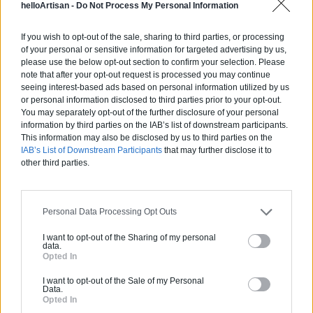
helloArtisan -
Do Not Process My Personal Information
Devis
If you wish to opt-out of the sale, sharing to third parties, or processing
of your personal or sensitive information for targeted advertising by us,
Labels et certifications :
RGE
please use the below opt-out section to confirm your selection. Please
note that after your opt-out request is processed you may continue
Partenaire
seeing interest-based ads based on personal information utilized by us
or personal information disclosed to third parties prior to your opt-out.
GRUBER ISOLATION
You may separately opt-out of the further disclosure of your personal
information by third parties on the IAB’s list of downstream participants.
This information may also be disclosed by us to third parties on the
IAB’s List of Downstream Participants
that may further disclose it to
other third parties.
Activités :
Salle de bain, Couverture tuiles / petits éléments, Isolation thermique des murs intérieurs, Gros œuvre, Plâtre traditionnel, Chauffage Fioul, Bétons cirés
Pas d'avis pour ce pro.
Personal Data Processing Opt Outs
I want to opt-out of the Sharing of my personal
0800 20 03 20
data.
Opted In
Devis
I want to opt-out of the Sale of my Personal
Data.
Opted In