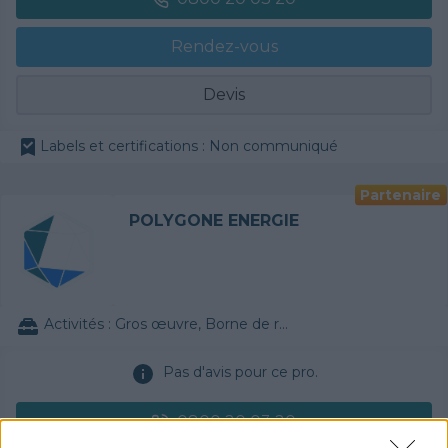
Rendez-vous
Devis
Labels et certifications : Non communiqué
Partenaire
POLYGONE ENERGIE
Activités :
Gros œuvre, Borne de recharge
Pas d'avis pour ce pro.
0800 20 03 20