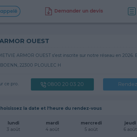
D
emander un d
evis
rappelé
 ARMOR OUEST
ETVIE ARMOR OUEST s'est inscrite sur notre réseau en 2026. El
UBOENN, 22300 PLOULEC H
ur ce pro.
0800 20 03 20
Rendez
hoisissez la date et l'heure du rendez-vous
lundi
mardi
mercredi
jeudi
3 août
4 août
5 août
6 aoû