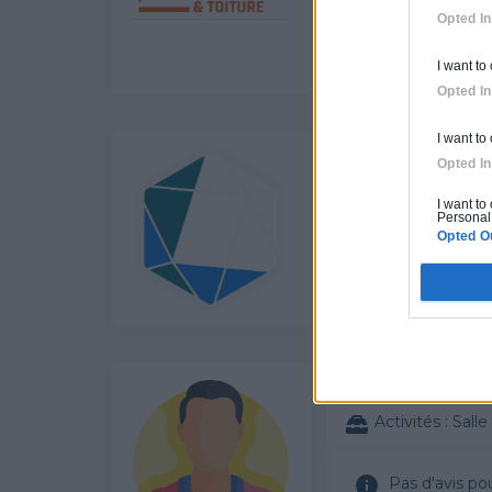
Pas d'avis po
Opted In
I want to
Labels et certi
Opted In
I want to
POLYGONE EN
Opted In
Activités :
Gros
I want to
Personal 
Opted O
Pas d'avis po
Labels et certifi
NEW BUILDIN
Activités :
Salle de bai
Pas d'avis po