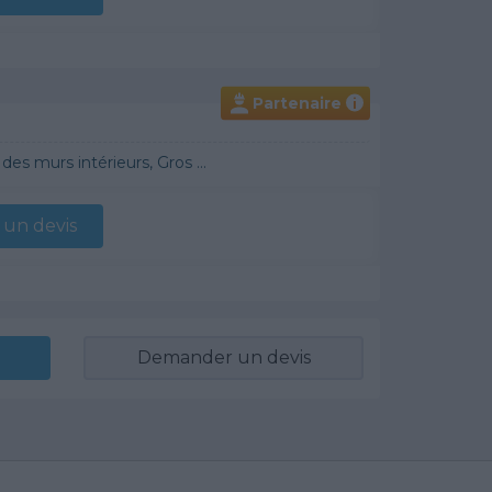
Partenaire
i
raditionnel, Chauffage Fioul, Bétons cirés
un devis
Demander un devis