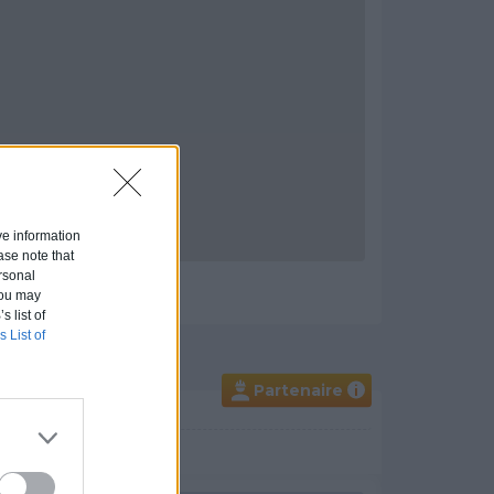
ive information
ase note that
rsonal
 You may
s list of
s List of
Partenaire
i