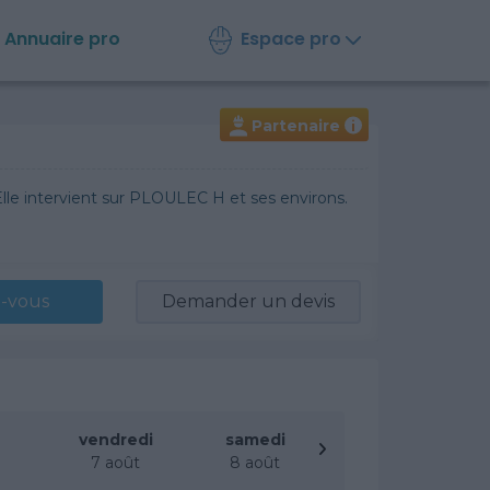
Espace pro
Annuaire
pro
Partenaire
i
le intervient sur PLOULEC H et ses environs.
-vous
Demander un devis
vendredi
samedi
t
7 août
8 août