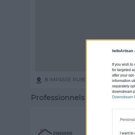
helloArtisan 
If you wish to
for targeted a
after your op
8 IMPASSE RUBOENN, 22300 PLOU
information ut
separately opt
downstream par
Professionnels partenaires
Downstream P
STEVEN FOLK
Personal
Activités :
Couve
I want to