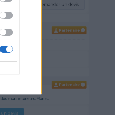
-vous
Demander un devis
Partenaire
i
un devis
Partenaire
i
 Démoussage de toiture, Cheminée, Terrassement, Plancher chauffant
un devis