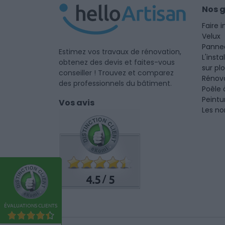
Nos 
Faire i
Velux
Panne
Estimez vos travaux de rénovation,
L'insta
obtenez des devis et faites-vous
sur pl
conseiller ! Trouvez et comparez
Rénova
des professionnels du bâtiment.
Poêle 
Peintu
Vos avis
Les no
4.5
5
/
ÉVALUATIONS CLIENTS