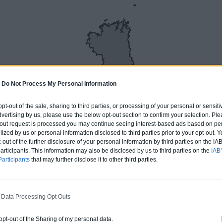
-
Do Not Process My Personal Information
 opt-out of the sale, sharing to third parties, or processing of your personal or sensit
dvertising by us, please use the below opt-out section to confirm your selection. Ple
t-out request is processed you may continue seeing interest-based ads based on pe
LEC H
ilized by us or personal information disclosed to third parties prior to your opt-out.
-out of the further disclosure of your personal information by third parties on the IAB’
ticipants. This information may also be disclosed by us to third parties on the
IAB’
articipants
that may further disclose it to other third parties.
ERT
 Data Processing Opt Outs
rture tuiles / petits éléments
 opt-out of the Sharing of my personal data.