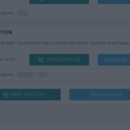
cations :
RGE
TION
 bain, Couverture tuiles / petits éléments, Isolation thermique des murs intérieurs, Gros œuvre, Plâtre t
ur ce pro.
0800 20 03 20
Demander 
cations :
Quali'Bat
RGE
0800 20 03 20
Rendez-vous