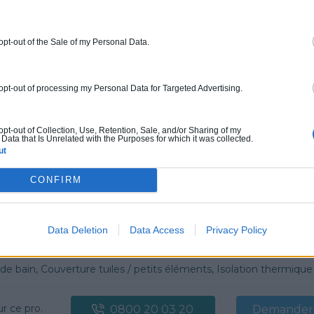
ur ce pro.
0800 20 03 20
Rendez
 opt-out of the Sale of my Personal Data.
fications : Non communiqué
 opt-out of processing my Personal Data for Targeted Advertising.
ERGIE
 œuvre, Borne de recharge
 opt-out of Collection, Use, Retention, Sale, and/or Sharing of my
Data that Is Unrelated with the Purposes for which it was collected.
ut
ur ce pro.
0800 20 03 20
Demander 
CONFIRM
cations :
RGE
Data Deletion
Data Access
Privacy Policy
G
n, Couverture tuiles / petits éléments, Isolation thermique des murs intérieurs, Alarme, Isolation des combles aménageables, Traitement de l'eau, Décrassage /
ur ce pro.
0800 20 03 20
Demander 