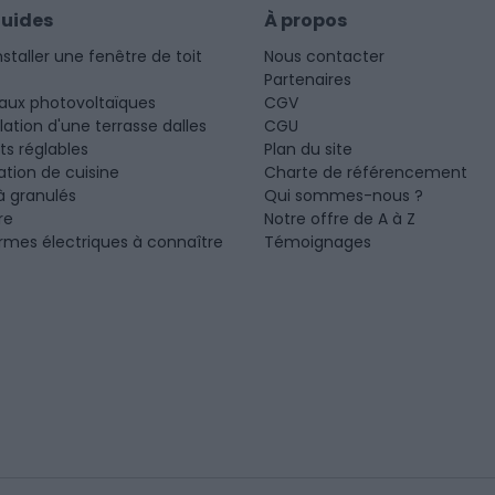
guides
À propos
nstaller une fenêtre de toit
Nous contacter
Partenaires
aux photovoltaïques
CGV
llation d'une terrasse dalles
CGU
ots réglables
Plan du site
tion de cuisine
Charte de référencement
à granulés
Qui sommes-nous ?
re
Notre offre de A à Z
rmes électriques à connaître
Témoignages