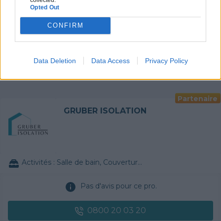
Pas d'avis pour ce pro.
Opted Out
0800 20 03 20
CONFIRM
Devis
Data Deletion
Data Access
Privacy Policy
Labels et certifications :
RGE
Partenaire
GRUBER ISOLATION
Activités :
Salle de bain, Couverture tuiles / petits éléments, Isolation thermique des murs intérieurs, Gros œuvre, Plâtre traditionnel, Chauffage Fioul, Bétons cirés
Pas d'avis pour ce pro.
0800 20 03 20