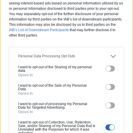
seeing interest-based ads based on personal information utilized by us
Activités :
Gros œuvre, Borne de recharge
or personal information disclosed to third parties prior to your opt-out.
You may separately opt-out of the further disclosure of your personal
information by third parties on the IAB’s list of downstream participants.
Pas d'avis pour ce pro.
This information may also be disclosed by us to third parties on the
IAB’s List of Downstream Participants
that may further disclose it to
other third parties.
0800 20 03 20
Devis
Personal Data Processing Opt Outs
Labels et certifications :
RGE
I want to opt-out of the Sharing of my personal
data.
Opted In
Partenaire
I want to opt-out of the Sale of my Personal
NEW BUILDING
Data.
Opted In
I want to opt-out of processing my Personal
Data for Targeted Advertising.
Opted In
Activités :
Salle de bain, Couverture tuiles / petits éléments, Isolation thermique des murs intérieurs, Alarme, Isolation des combles aménageables, Traitement de l'eau, Décrassage / Démoussage de toiture, Cheminée, Terrassement, Plancher chauffant
I want to opt-out of Collection, Use, Retention,
Sale, and/or Sharing of my Personal Data that Is
Unrelated with the Purposes for which it was
collected.