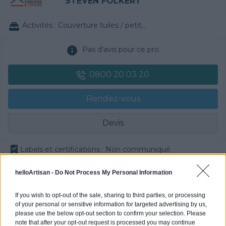
STEVEN FOLKERT
Activités :
Couverture tuiles / petits éléments
Pas d'avis pour ce pro.
0800 20 03 20
Rendez-vous
Devis
Labels et certifications : Non communiqué
helloArtisan -
Do Not Process My Personal Information
Partenaire
POLYGONE ENERGIE
If you wish to opt-out of the sale, sharing to third parties, or processing
of your personal or sensitive information for targeted advertising by us,
please use the below opt-out section to confirm your selection. Please
note that after your opt-out request is processed you may continue