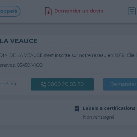
D
emander un d
evis
rappelé
 LA VEAUCE
IN DE LA VEAUCE s'est inscrite sur notre réseau en 2018. Elle i
llenaves, 03450 VICQ
ur ce pro.
0800 20 03 20
Demander 
Labels & certifications
Non renseigné