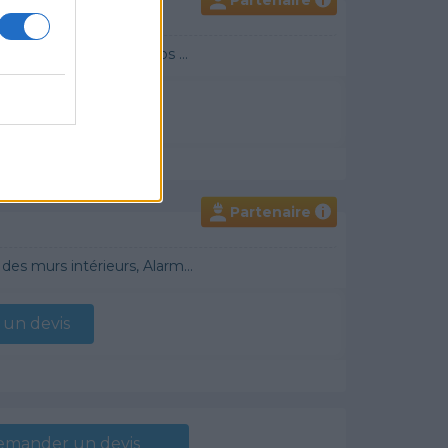
i
raditionnel, Chauffage Fioul, Bétons cirés
un devis
Partenaire
i
 Démoussage de toiture, Cheminée, Terrassement, Plancher chauffant
un devis
emander un devis