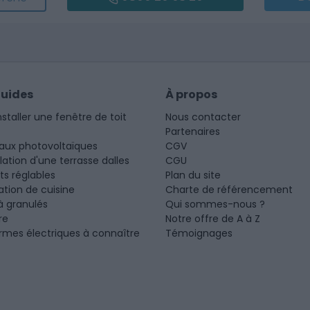
guides
À propos
nstaller une fenêtre de toit
Nous contacter
Partenaires
aux photovoltaïques
CGV
llation d'une terrasse dalles
CGU
ots réglables
Plan du site
tion de cuisine
Charte de référencement
à granulés
Qui sommes-nous ?
re
Notre offre de A à Z
rmes électriques à connaître
Témoignages