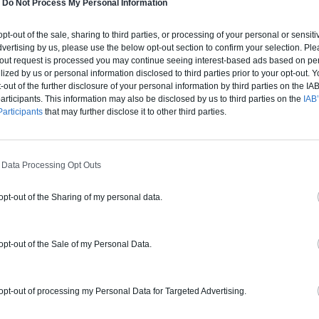
-
Do Not Process My Personal Information
ERT
 opt-out of the sale, sharing to third parties, or processing of your personal or sensit
dvertising by us, please use the below opt-out section to confirm your selection. Ple
rture tuiles / petits éléments
t-out request is processed you may continue seeing interest-based ads based on pe
ilized by us or personal information disclosed to third parties prior to your opt-out.
-out of the further disclosure of your personal information by third parties on the IAB’
ur ce pro.
0800 20 03 20
Rendez
ticipants. This information may also be disclosed by us to third parties on the
IAB’
articipants
that may further disclose it to other third parties.
fications : Non communiqué
 Data Processing Opt Outs
ERGIE
 opt-out of the Sharing of my personal data.
 œuvre, Borne de recharge
 opt-out of the Sale of my Personal Data.
ur ce pro.
0800 20 03 20
Demander 
cations :
RGE
 opt-out of processing my Personal Data for Targeted Advertising.