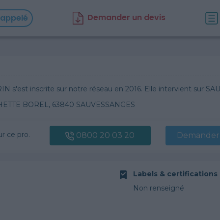
D
emander un d
evis
rappelé
N s'est inscrite sur notre réseau en 2016. Elle intervient sur 
HETTE BOREL, 63840 SAUVESSANGES
ur ce pro.
0800 20 03 20
Demander 
Labels & certifications
Non renseigné