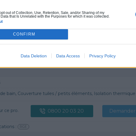
 opt-out of Collection, Use, Retention, Sale, and/or Sharing of my
Data that Is Unrelated with the Purposes for which it was collected.
TION
ut
 bain, Couverture tuiles / petits éléments, Isolation thermique des murs intérieurs, Gros œuvre, Plâtre t
CONFIRM
ur ce pro.
0800 20 03 20
Demander 
Data Deletion
Data Access
Privacy Policy
cations :
Quali'Bat
RGE
G
n, Couverture tuiles / petits éléments, Isolation thermique des murs intérieurs, Alarme, Isolation des combles aménageables, Traitement de l'eau, Décrassage /
ur ce pro.
0800 20 03 20
Demander 
cations :
RGE