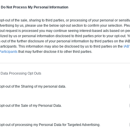
-
Do Not Process My Personal Information
 opt-out of the sale, sharing to third parties, or processing of your personal or sensit
ERT
dvertising by us, please use the below opt-out section to confirm your selection. Ple
t-out request is processed you may continue seeing interest-based ads based on pe
rture tuiles / petits éléments
ilized by us or personal information disclosed to third parties prior to your opt-out.
-out of the further disclosure of your personal information by third parties on the IAB’
ticipants. This information may also be disclosed by us to third parties on the
IAB’
ur ce pro.
0800 20 03 20
Rendez
articipants
that may further disclose it to other third parties.
fications : Non communiqué
 Data Processing Opt Outs
ERGIE
 opt-out of the Sharing of my personal data.
 œuvre, Borne de recharge
 opt-out of the Sale of my Personal Data.
ur ce pro.
0800 20 03 20
Demander 
 opt-out of processing my Personal Data for Targeted Advertising.
cations :
RGE