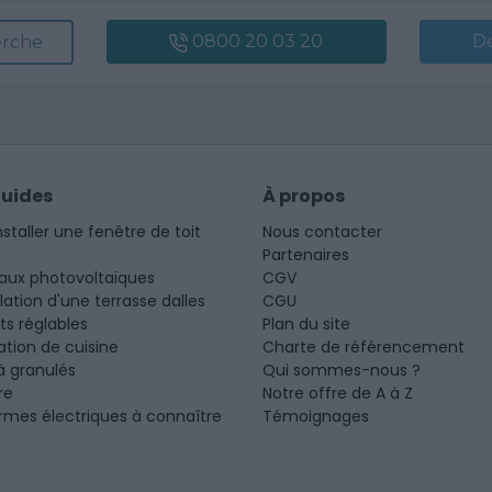
0800 20 03 20
D
erche
guides
À propos
nstaller une fenêtre de toit
Nous contacter
Partenaires
aux photovoltaïques
CGV
llation d'une terrasse dalles
CGU
ots réglables
Plan du site
tion de cuisine
Charte de référencement
à granulés
Qui sommes-nous ?
re
Notre offre de A à Z
rmes électriques à connaître
Témoignages