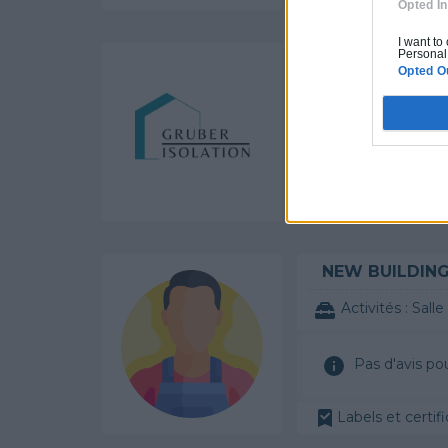
Opted In
I want to
Personal 
GRUBER ISOLA
Opted O
Activités :
Salle de
Pas d'avis po
Labels et certifi
NEW BUILDIN
Activités :
Salle de bai
Pas d'avis po
Labels et certifi