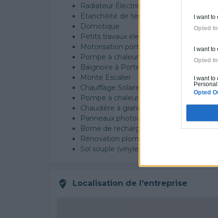
Radiateur Électrique
Étanchéité de terrasse
I want to
Domotique
Opted In
Petits travaux électriques
Motorisation portes, portails, volets
I want to
Pompe à chaleur pour piscine
Opted In
Baignoire à Porte
Monte Escalier
I want to
Personal 
Chauffage Solaire Piscine
Opted O
Pompe à chaleur eau-eau
Chaudière à granulés
Panneaux photovoltaïques
Borne de recharge
Rénovation plomberie
Sol souple (vinyle, lino, dalles PVC, etc)
Localisation de l'entreprise