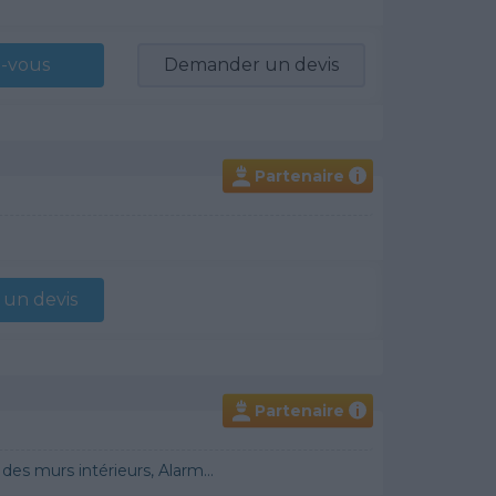
-vous
Demander un devis
Partenaire
i
un devis
Partenaire
i
 Démoussage de toiture, Cheminée, Terrassement, Plancher chauffant