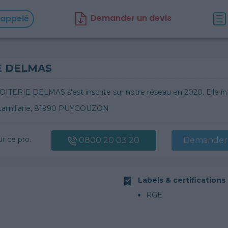
D
emander un d
evis
rappelé
E DELMAS
OITERIE DELMAS s'est inscrite sur notre réseau en 2020. Elle 
Lamillarie, 81990 PUYGOUZON
ur ce pro.
0800 20 03 20
Demander 
Labels & certifications
RGE