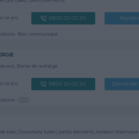
rture tuiles / petits éléments
ur ce pro.
0800 20 03 20
Rendez
fications : Non communiqué
ERGIE
 œuvre, Borne de recharge
ur ce pro.
0800 20 03 20
Demander 
cations :
RGE
G
n, Couverture tuiles / petits éléments, Isolation thermique des murs intérieurs, Alarme, Isolation des combles aménageables, Traitement de l'eau, Décrassage /