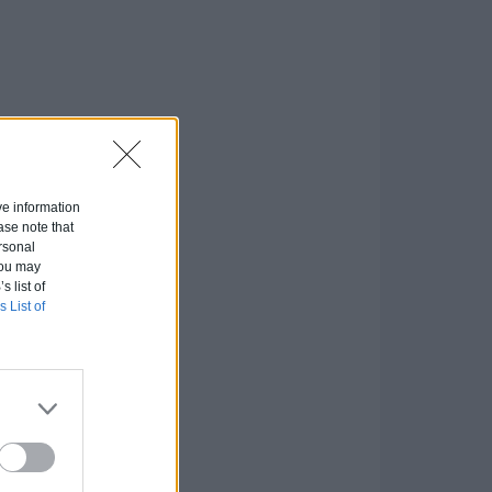
ive information
ase note that
rsonal
 You may
s list of
s List of