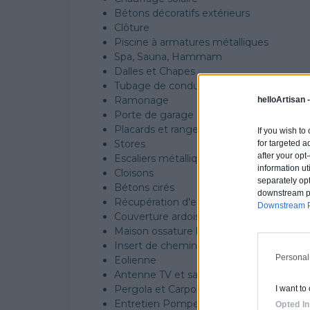
Bétons décoratifs extérieurs
Clôture
Piscine à armatures métalliques
Spa, Sauna, Hammam
Dalles et Chapes
Tubage de conduits de cheminées
Ramonage
helloArtisan 
Porte de garage
Placards et rangements sur mesure
If you wish to
Stores
for targeted a
after your op
Escaliers métalliques
information ut
Cloisons
separately opt
Bétons cirés
downstream par
Récupération d'eaux pluviales
Downstream P
Couverture ardoise
Maison ossature bois
Insert de cheminée
Personal
Eolienne
Antenne TV et satellite
Pergola et Carport
I want to
Entretien Pompe à Chaleur
Opted In