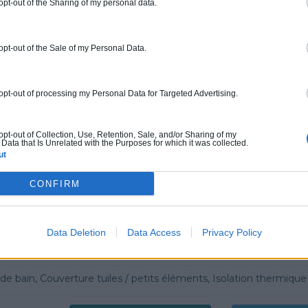
 opt-out of the Sharing of my personal data.
ur ce pro.
0800 20 03 20
Rendez
 opt-out of the Sale of my Personal Data.
fications : Non communiqué
 opt-out of processing my Personal Data for Targeted Advertising.
ERGIE
 œuvre, Borne de recharge
 opt-out of Collection, Use, Retention, Sale, and/or Sharing of my
Data that Is Unrelated with the Purposes for which it was collected.
ut
ur ce pro.
0800 20 03 20
Demander 
CONFIRM
cations :
RGE
Data Deletion
Data Access
Privacy Policy
G
n, Couverture tuiles / petits éléments, Isolation thermique des murs intérieurs, Alarme, Isolation des combles aménageables, Traitement de l'eau, Décrassage /