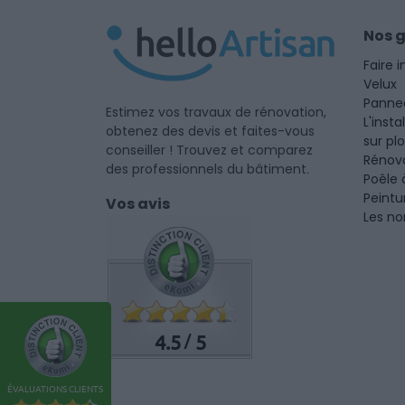
Nos 
Faire i
Velux
Panne
Estimez vos travaux de rénovation,
L'insta
obtenez des devis et faites-vous
sur pl
conseiller ! Trouvez et comparez
Rénova
des professionnels du bâtiment.
Poêle 
Peintu
Vos avis
Les no
4.5
5
/
ÉVALUATIONS CLIENTS