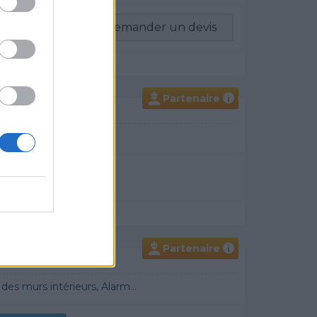
-vous
Demander un devis
Partenaire
i
un devis
Partenaire
i
 Démoussage de toiture, Cheminée, Terrassement, Plancher chauffant