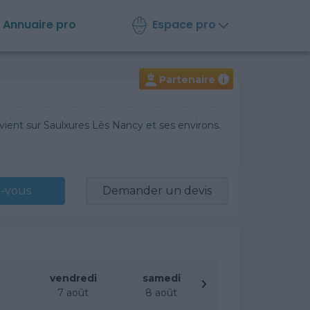
Espace pro
Annuaire
pro
Partenaire
i
vient sur Saulxures Lès Nancy et ses environs.
-vous
Demander un devis
vendredi
samedi
t
7 août
8 août