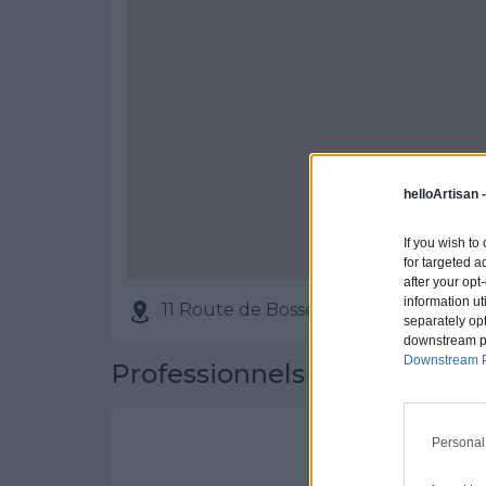
helloArtisan 
If you wish to
for targeted a
after your op
information ut
11 Route de Bosserville, 54420 Saulx
separately opt
downstream par
Downstream P
Professionnels partenaires
STEVEN FOLK
Personal
Activités :
Couve