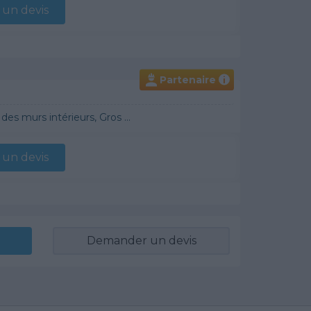
un devis
Partenaire
i
raditionnel, Chauffage Fioul, Bétons cirés
un devis
Demander un devis