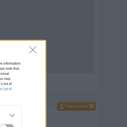
ive information
ase note that
rsonal
 You may
s list of
s List of
Partenaire
i