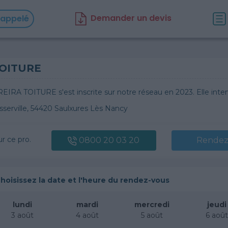
D
emander un d
evis
rappelé
OITURE
IRA TOITURE s'est inscrite sur notre réseau en 2023. Elle inter
sserville, 54420 Saulxures Lès Nancy
ur ce pro.
0800 20 03 20
Rendez
hoisissez la date et l'heure du rendez-vous
lundi
mardi
mercredi
jeudi
3 août
4 août
5 août
6 aoû