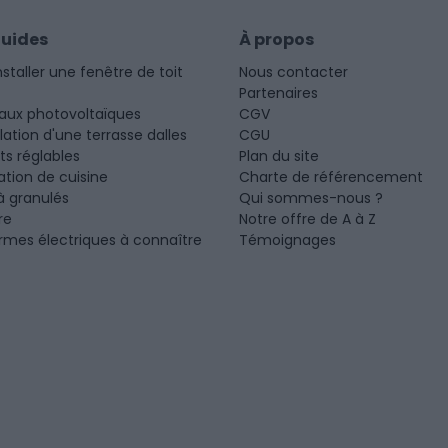
guides
À propos
nstaller une fenêtre de toit
Nous contacter
Partenaires
aux photovoltaïques
CGV
llation d'une terrasse dalles
CGU
ots réglables
Plan du site
tion de cuisine
Charte de référencement
à granulés
Qui sommes-nous ?
re
Notre offre de A à Z
rmes électriques à connaître
Témoignages