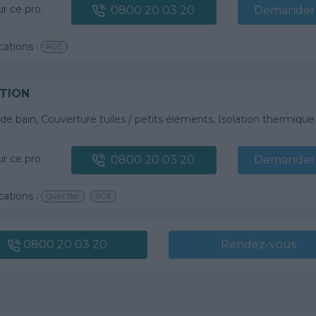
ur ce pro.
0800 20 03 20
Demander 
cations :
RGE
TION
 bain, Couverture tuiles / petits éléments, Isolation thermique des murs intérieurs, Gros œuvre, Plâtre t
ur ce pro.
0800 20 03 20
Demander 
cations :
Quali'Bat
RGE
0800 20 03 20
Rendez-vous