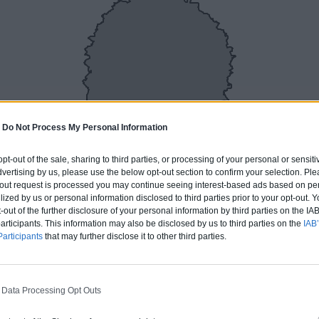
-
Do Not Process My Personal Information
 opt-out of the sale, sharing to third parties, or processing of your personal or sensit
dvertising by us, please use the below opt-out section to confirm your selection. Ple
t-out request is processed you may continue seeing interest-based ads based on pe
ilized by us or personal information disclosed to third parties prior to your opt-out.
ures Lès Nancy
-out of the further disclosure of your personal information by third parties on the IAB’
ticipants. This information may also be disclosed by us to third parties on the
IAB’
articipants
that may further disclose it to other third parties.
ERT
 Data Processing Opt Outs
rture tuiles / petits éléments