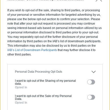
Devis
If you wish to opt-out of the sale, sharing to third parties, or processing
Labels et certifications :
RGE
of your personal or sensitive information for targeted advertising by us,
please use the below opt-out section to confirm your selection. Please
note that after your opt-out request is processed you may continue
Partenaire
seeing interest-based ads based on personal information utilized by us
NEW BUILDING
or personal information disclosed to third parties prior to your opt-out.
You may separately opt-out of the further disclosure of your personal
information by third parties on the IAB’s list of downstream participants.
This information may also be disclosed by us to third parties on the
IAB’s List of Downstream Participants
that may further disclose it to
other third parties.
Activités :
Salle de bain, Couverture tuiles / petits éléments, Isolation thermique des murs intérieurs, Alarme, Isolation des combles aménageables, Traitement de l'eau, Décrassage / Démoussage de toiture, Cheminée, Terrassement, Plancher chauffant
Pas d'avis pour ce pro.
Personal Data Processing Opt Outs
0800 20 03 20
I want to opt-out of the Sharing of my personal
data.
Opted In
Devis
I want to opt-out of the Sale of my Personal
Data.
Opted In
Labels et certifications :
RGE