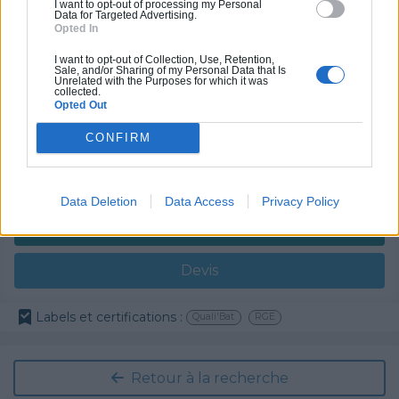
I want to opt-out of processing my Personal
Data for Targeted Advertising.
Partenaire
Opted In
GRUBER ISOLATION
I want to opt-out of Collection, Use, Retention,
Sale, and/or Sharing of my Personal Data that Is
Unrelated with the Purposes for which it was
collected.
Opted Out
CONFIRM
Activités :
Salle de bain, Couverture tuiles / petits éléments, Isolation thermique des murs intérieurs, Gros œuvre, Plâtre traditionnel, Chauffage Fioul, Bétons cirés
Pas d'avis pour ce pro.
Data Deletion
Data Access
Privacy Policy
0800 20 03 20
Devis
Labels et certifications :
Quali'Bat
RGE
Retour à la recherche