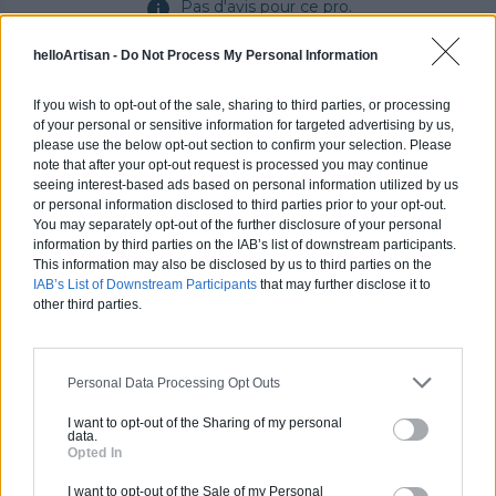
Pas d'avis pour ce pro.
helloArtisan -
Do Not Process My Personal Information
0800 20 03 20
If you wish to opt-out of the sale, sharing to third parties, or processing
Devis
of your personal or sensitive information for targeted advertising by us,
please use the below opt-out section to confirm your selection. Please
note that after your opt-out request is processed you may continue
Labels et certifications :
RGE
seeing interest-based ads based on personal information utilized by us
or personal information disclosed to third parties prior to your opt-out.
Partenaire
You may separately opt-out of the further disclosure of your personal
information by third parties on the IAB’s list of downstream participants.
NEW BUILDING
This information may also be disclosed by us to third parties on the
IAB’s List of Downstream Participants
that may further disclose it to
other third parties.
Activités :
Salle de bain, Couverture tuiles / petits éléments, Isolation thermique des murs intérieurs, Alarme, Isolation des combles aménageables, Traitement de l'eau, Décrassage / Démoussage de toiture, Cheminée, Terrassement, Plancher chauffant
Personal Data Processing Opt Outs
Pas d'avis pour ce pro.
I want to opt-out of the Sharing of my personal
data.
Opted In
0800 20 03 20
I want to opt-out of the Sale of my Personal