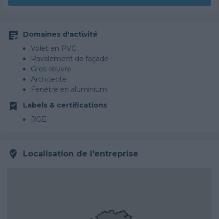
Domaines d'activité
Volet en PVC
Ravalement de façade
Gros œuvre
Architecte
Fenêtre en aluminium
Alarme
Labels & certifications
Isolation des combles aménageables
RGE
Traitement de l'eau
Décrassage / Démoussage de toiture
Papier peint
Parquet
Localisation de l'entreprise
Chauffage Fioul
Rénovation plomberie