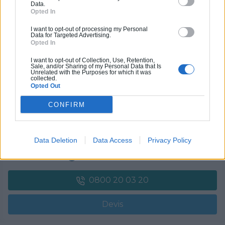
Data.
Opted In
Devis
I want to opt-out of processing my Personal
Data for Targeted Advertising.
Labels et certifications :
RGE
Opted In
I want to opt-out of Collection, Use, Retention,
Partenaire
Sale, and/or Sharing of my Personal Data that Is
Unrelated with the Purposes for which it was
GRUBER ISOLATION
collected.
Opted Out
CONFIRM
Activités :
Salle de bain, Couverture tuiles / petits éléments, Isolation thermique des murs intérieurs, Gros œuvre, Plâtre traditionnel, Chauffage Fioul, Bétons cirés
Data Deletion
Data Access
Privacy Policy
Pas d'avis pour ce pro.
0800 20 03 20
Devis