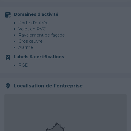
Domaines d'activité
Porte d'entrée
Volet en PVC
Ravalement de façade
Gros œuvre
Alarme
Isolation des combles aménageables
Labels & certifications
Traitement de l'eau
RGE
Décrassage / Démoussage de toiture
Papier peint
Récupération d'eaux pluviales
Localisation de l'entreprise