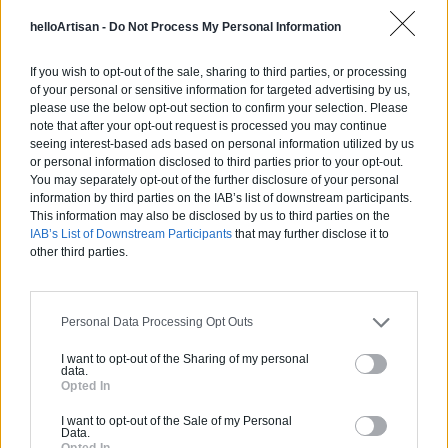
0800 20 03 20
helloArtisan -
Do Not Process My Personal Information
Devis
If you wish to opt-out of the sale, sharing to third parties, or processing
of your personal or sensitive information for targeted advertising by us,
please use the below opt-out section to confirm your selection. Please
Labels et certifications :
RGE
note that after your opt-out request is processed you may continue
seeing interest-based ads based on personal information utilized by us
Partenaire
or personal information disclosed to third parties prior to your opt-out.
You may separately opt-out of the further disclosure of your personal
NEW BUILDING
information by third parties on the IAB’s list of downstream participants.
This information may also be disclosed by us to third parties on the
IAB’s List of Downstream Participants
that may further disclose it to
other third parties.
Activités :
Salle de bain, Couverture tuiles / petits éléments, Isolation thermique des murs intérieurs, Alarme, Isolation des combles aménageables, Traitement de l'eau, Décrassage / Démoussage de toiture, Cheminée, Terrassement, Plancher chauffant
Personal Data Processing Opt Outs
Pas d'avis pour ce pro.
I want to opt-out of the Sharing of my personal
data.
0800 20 03 20
Opted In
I want to opt-out of the Sale of my Personal
Devis
Data.
Opted In