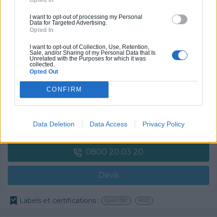
I want to opt-out of processing my Personal
Labels et certifications :
RGE
Data for Targeted Advertising.
Opted In
Partenaire
I want to opt-out of Collection, Use, Retention,
Sale, and/or Sharing of my Personal Data that Is
GRUBER ISOLATION
Unrelated with the Purposes for which it was
collected.
Opted Out
CONFIRM
Activités :
Salle de bain, Couverture tuiles / petits éléments, Isolation thermique des murs intérieurs, Gros œuvre, Plâtre traditionnel, Chauffage Fioul, Bétons cirés
Data Deletion
Data Access
Privacy Policy
Pas d'avis pour ce pro.
0800 20 03 20
Devis
Labels et certifications :
Quali'Bat
RGE