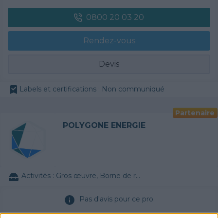
0800 20 03 20
Rendez-vous
Devis
Labels et certifications : Non communiqué
Partenaire
POLYGONE ENERGIE
Activités :
Gros œuvre, Borne de recharge
Pas d'avis pour ce pro.