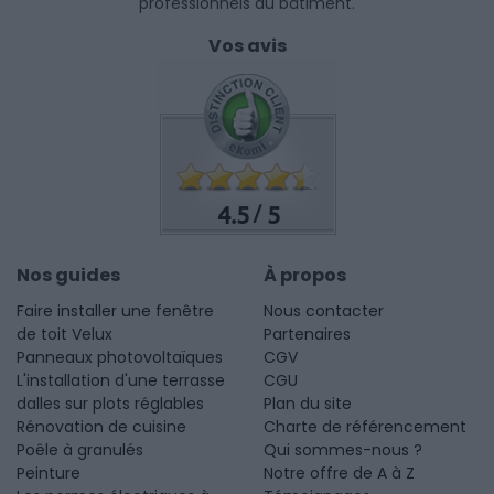
professionnels du bâtiment.
Vos avis
4.5
5
/
Nos guides
À propos
Faire installer une fenêtre
Nous contacter
de toit Velux
Partenaires
Panneaux photovoltaïques
CGV
L'installation d'une terrasse
CGU
dalles sur plots réglables
Plan du site
Rénovation de cuisine
Charte de référencement
Poêle à granulés
Qui sommes-nous ?
Peinture
Notre offre de A à Z