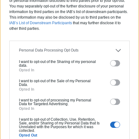
or personal information disclosed to third parties prior to your opt-out.
Bonjour, Cette entreprise est venu chez nous.
You may separately opt-out of the further disclosure of your personal
Aujourd'hui, je veux leur dire un grand merci pour leur
information by third parties on the IAB’s list of downstream participants.
professionnalisme, leur rigueur, leur sérieux. Jean Luc
This information may also be disclosed by us to third parties on the
le patron de cette entreprise est une belle personne,
IAB’s List of Downstream Participants
that may further disclose it to
toujours arrangeant et a une très belle équipe avec du
other third parties.
personnel remarquable. Si vous hésitez, contacter
cette entreprise, vous ne serez pas déçu, bien au
contraire, je conseille cette entreprise les yeux fermés.
Mille merci pour le travail que vous avez fait l année
Personal Data Processing Opt Outs
dernière pour la pose des fenêtres, pompe à chaleur Et
il y a deux jours pour le portail électrique. Si besoin,
I want to opt-out of the Sharing of my personal
nous referons appel à jean luc
data.
Opted In
Réponse du professionnel
I want to opt-out of the Sale of my Personal
Data.
Bonjour Aurelie Aittaleb, Nous vous remercions
Opted In
sincèrement pour vos paroles élogieuses et la
confiance que vous avez placée en nos services.
I want to opt-out of processing my Personal
Votre satisfaction suite à la pose des fenêtres, de la
Data for Targeted Advertising.
pompe à chaleur et du portail électrique nous
Opted In
encourage beaucoup. Cordialement, So design
I want to opt-out of Collection, Use, Retention,
Sale, and/or Sharing of my Personal Data that Is
Unrelated with the Purposes for which it was
collected.
Guillaume Chaudron
Opted Out
27/02/2026 20:07