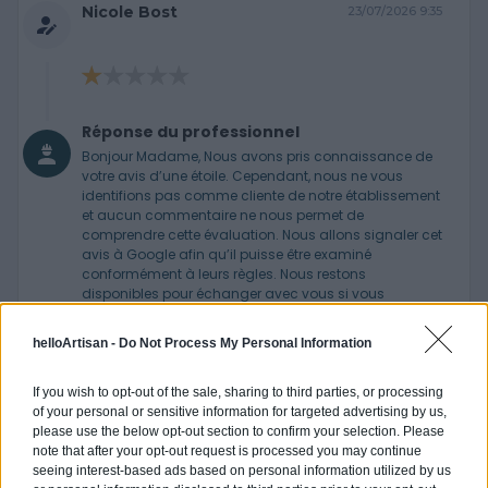
Nicole Bost
23/07/2026 9:35
Réponse du professionnel
Bonjour Madame, Nous avons pris connaissance de
votre avis d’une étoile. Cependant, nous ne vous
identifions pas comme cliente de notre établissement
et aucun commentaire ne nous permet de
comprendre cette évaluation. Nous allons signaler cet
avis à Google afin qu’il puisse être examiné
conformément à leurs règles. Nous restons
disponibles pour échanger avec vous si vous
souhaitez nous apporter des précisions.
Cordialement, Assistante So Design
helloArtisan -
Do Not Process My Personal Information
If you wish to opt-out of the sale, sharing to third parties, or processing
Aurelie Aittaleb
13/06/2026 0:41
of your personal or sensitive information for targeted advertising by us,
please use the below opt-out section to confirm your selection. Please
note that after your opt-out request is processed you may continue
seeing interest-based ads based on personal information utilized by us