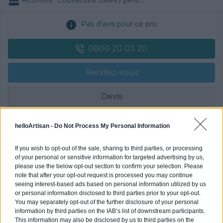
Pas d'avis pour ce pro.
0800 20 03 20
Rendez-vous
Devis
Labels et certifications : Non communiqué
helloArtisan -
Do Not Process My Personal Information
Partenaire
If you wish to opt-out of the sale, sharing to third parties, or processing
of your personal or sensitive information for targeted advertising by us,
POLYGONE ENERGIE
please use the below opt-out section to confirm your selection. Please
note that after your opt-out request is processed you may continue
seeing interest-based ads based on personal information utilized by us
or personal information disclosed to third parties prior to your opt-out.
You may separately opt-out of the further disclosure of your personal
Activités :
Gros œuvre, Borne de recharge
information by third parties on the IAB’s list of downstream participants.
This information may also be disclosed by us to third parties on the