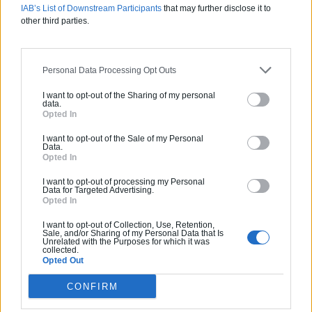
IAB’s List of Downstream Participants
that may further disclose it to
Pas d'avis pour ce pro.
other third parties.
0800 20 03 20
Personal Data Processing Opt Outs
Devis
I want to opt-out of the Sharing of my personal
data.
Opted In
Labels et certifications :
RGE
I want to opt-out of the Sale of my Personal
Data.
Partenaire
Opted In
NEW BUILDING
I want to opt-out of processing my Personal
Data for Targeted Advertising.
Opted In
I want to opt-out of Collection, Use, Retention,
Sale, and/or Sharing of my Personal Data that Is
Unrelated with the Purposes for which it was
Activités :
Salle de bain, Couverture tuiles / petits éléments, Isolation thermique des murs intérieurs, Alarme, Isolation des combles aménageables, Traitement de l'eau, Décrassage / Démoussage de toiture, Cheminée, Terrassement, Plancher chauffant
collected.
Opted Out
Pas d'avis pour ce pro.
CONFIRM