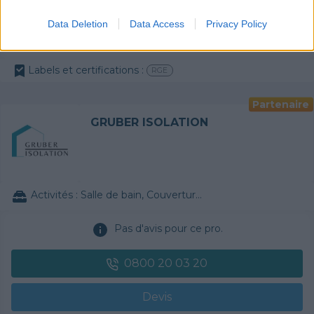
0800 20 03 20
Data Deletion
Data Access
Privacy Policy
Devis
Labels et certifications :
RGE
Partenaire
GRUBER ISOLATION
Activités :
Salle de bain, Couverture tuiles / petits éléments, Isolation thermique des murs intérieurs, Gros œuvre, Plâtre traditionnel, Chauffage Fioul, Bétons cirés
Pas d'avis pour ce pro.
0800 20 03 20
Devis