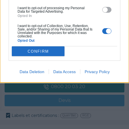
Labels et certifications :
RGE
I want to opt-out of processing my Personal
Data for Targeted Advertising.
Opted In
Partenaire
I want to opt-out of Collection, Use, Retention,
GRUBER ISOLATION
Sale, and/or Sharing of my Personal Data that Is
Unrelated with the Purposes for which it was
collected.
Opted Out
CONFIRM
Activités :
Salle de bain, Couverture tuiles / petits éléments, Isolation thermique des murs intérieurs, Gros œuvre, Plâtre traditionnel, Chauffage Fioul, Bétons cirés
Data Deletion
Data Access
Privacy Policy
Pas d'avis pour ce pro.
0800 20 03 20
Devis
Labels et certifications :
Quali'Bat
RGE