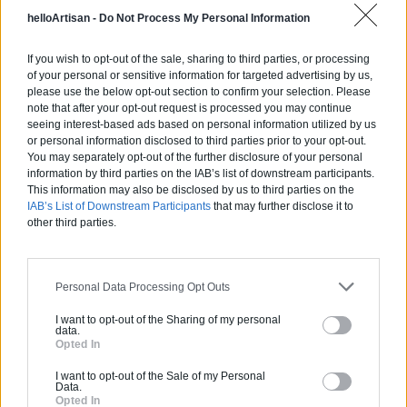
helloArtisan -
Do Not Process My Personal Information
Devis
If you wish to opt-out of the sale, sharing to third parties, or processing
of your personal or sensitive information for targeted advertising by us,
Labels et certifications :
RGE
please use the below opt-out section to confirm your selection. Please
note that after your opt-out request is processed you may continue
seeing interest-based ads based on personal information utilized by us
Partenaire
or personal information disclosed to third parties prior to your opt-out.
NEW BUILDING
You may separately opt-out of the further disclosure of your personal
information by third parties on the IAB’s list of downstream participants.
This information may also be disclosed by us to third parties on the
IAB’s List of Downstream Participants
that may further disclose it to
other third parties.
Activités :
Salle de bain, Couverture tuiles / petits éléments, Isolation thermique des murs intérieurs, Alarme, Isolation des combles aménageables, Traitement de l'eau, Décrassage / Démoussage de toiture, Cheminée, Terrassement, Plancher chauffant
Personal Data Processing Opt Outs
Pas d'avis pour ce pro.
I want to opt-out of the Sharing of my personal
data.
0800 20 03 20
Opted In
I want to opt-out of the Sale of my Personal
Devis
Data.
Opted In