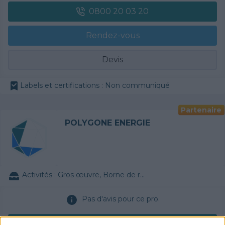
0800 20 03 20
Rendez-vous
Devis
Labels et certifications : Non communiqué
Partenaire
POLYGONE ENERGIE
Activités :
Gros œuvre, Borne de recharge
Pas d'avis pour ce pro.
0800 20 03 20