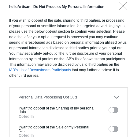
helloArtisan -
Do Not Process My Personal Information
If you wish to opt-out of the sale, sharing to third parties, or processing
of your personal or sensitive information for targeted advertising by us,
Ces articles pourraient
vous
please use the below opt-out section to confirm your selection. Please
note that after your opt-out request is processed you may continue
intéresser
seeing interest-based ads based on personal information utilized by us
or personal information disclosed to third parties prior to your opt-out.
You may separately opt-out of the further disclosure of your personal
information by third parties on the IAB’s list of downstream participants.
This information may also be disclosed by us to third parties on the
IAB’s List of Downstream Participants
that may further disclose it to
other third parties.
Personal Data Processing Opt Outs
I want to opt-out of the Sharing of my personal
data.
Opted In
I want to opt-out of the Sale of my Personal
Data.
Extension
Opted In