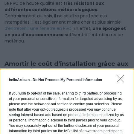
Le PVC de haute qualité est
très résistant aux
différentes conditions météorologiques
.
Contrairement au bois, il ne souffre pas face aux
intempéries. Il est également moins cher et plus simple
d’entretenir une fenêtre en PVC
. En effet,
une éponge et
un peu d’eau savonneuse
suffisent à l’entretien de ce
matériau.
Amortir le coût d’installation grâce aux
économies d'énergie
helloArtisan -
Do Not Process My Personal Information
Les fenêtres en PVC aident également à réduire la dépense
If you wish to opt-out of the sale, sharing to third parties, or processing
énergétique d’un bien immobilier. En effet, l’encadrement
of your personal or sensitive information for targeted advertising by us,
d’une fenêtre joue
un rôle décisif dans
l’isolation
please use the below opt-out section to confirm your selection. Please
thermique d’une maison
. Contrairement aux fenêtres en
note that after your opt-out request is processed you may continue
seeing interest-based ads based on personal information utilized by us
aluminium et en bois, les fenêtres en PVC retiennent mieux
or personal information disclosed to third parties prior to your opt-out.
la chaleur. Cette caractéristique isolante est un réel atout
You may separately opt-out of the further disclosure of your personal
qui aide à réduire considérablement les coûts énergétiques
information by third parties on the IAB’s list of downstream participants.