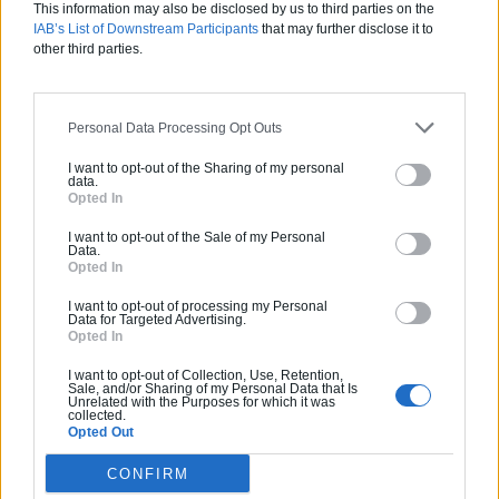
au sein d’un logement.
This information may also be disclosed by us to third parties on the
IAB’s List of Downstream Participants
that may further disclose it to
Si vous le souhaitez, vous pouvez également profiter de
other third parties.
fenêtres triple vitrage pour
augmenter la rétention de
chaleur
au sein de votre bien immobilier.
Personal Data Processing Opt Outs
I want to opt-out of the Sharing of my personal
Une sécurité importante
data.
Opted In
I want to opt-out of the Sale of my Personal
La fenêtre en PVC, c’est également une sécurité plus
Data.
Opted In
importante
face aux risques d’incendie
. En effet, une
fenêtre PVC, de par sa haute teneur en chlore, est
I want to opt-out of processing my Personal
naturellement ignifugée. Ainsi, elle prend difficilement feu
Data for Targeted Advertising.
Opted In
et
limite la propagation de l’incendie
. De plus, le
chlorure qu’elle contient crée une fumée irritante lors de
I want to opt-out of Collection, Use, Retention,
sa combustion. Un très bon signal d’alarme en cas de
Sale, and/or Sharing of my Personal Data that Is
Unrelated with the Purposes for which it was
départ incendie.
collected.
Opted Out
CONFIRM
Les fenêtres PVC proposent donc
de nombreux