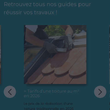
Retrouvez tous nos guides pour
réussir vos travaux !
Vous venez d'acheter une
maison à retaper, ou tout
simplement votre toit donne
quelques signes de fatigue ? Il
mérite certainement une
réfection complète ! Avant de
commencer ces travaux
d'envergure, quelques conseils
utiles aux bricoleurs novices.
Tarifs d'une toiture au m²
en 2026
Le prix de la réalisation d’une
toiture traditionnelle en 2026