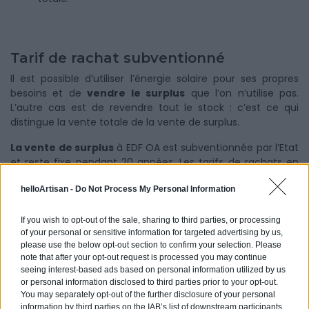
Tarif de rachat subventionné
Il est possible d’utiliser l’énergie solaire pour ses propres
besoins et de
vendre le surplus
que l’on n’utilise pas.
L’autre cas est de revendre tout le stock : c’est ce qui
distingue la vente totale de la vente de surplus.
La vente de surplus
à EDF OA est subventionnée par l’Etat
et reste fixe pendant 20 années. Les tarifs de rachats en
autoconsommation statués par la CRE sont les suivants :
helloArtisan -
Do Not Process My Personal Information
Pour une puissance de l’installation photovoltaïque :
If you wish to opt-out of the sale, sharing to third parties, or processing
Inférieure ou égale à 9 kWc, le tarif de rachat du
of your personal or sensitive information for targeted advertising by us,
kWh est de 0,10 euros ;
please use the below opt-out section to confirm your selection. Please
note that after your opt-out request is processed you may continue
Inférieure ou égale à 100 kWc, le tarif de rachat du
seeing interest-based ads based on personal information utilized by us
kWh est de 0,06 euros.
or personal information disclosed to third parties prior to your opt-out.
You may separately opt-out of the further disclosure of your personal
information by third parties on the IAB’s list of downstream participants.