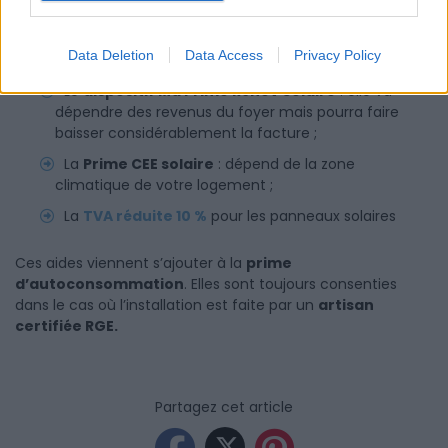
000 euros et 10 000 euros, selon la puissance, il existe des
aides auxquelles vous pourrez prétendre pour faire baisser
la facture, notamment :
Data Deletion
Data Access
Privacy Policy
Le
dispositif Ma Prime Rénov Solaire
: elle va
dépendre des revenus du foyer mais pourra faire
baisser considérablement la facture ;
La
Prime CEE solaire
: dépend de la zone
climatique de votre logement ;
La
TVA réduite 10 %
pour les panneaux solaires
Ces aides viennent s’ajouter à la
prime
d’autoconsommation
. Elles sont toujours consenties
dans le cas où l’installation est faite par un
artisan
certifiée RGE.
Partagez cet article