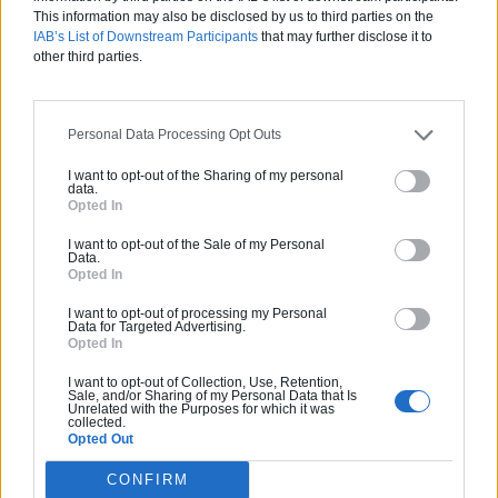
La vente de surplus rapporte environ 100 euros par année,
This information may also be disclosed by us to third parties on the
soit une aide de l’Etat de l’ordre de 2 000 euros sur 20
IAB’s List of Downstream Participants
that may further disclose it to
années.
other third parties.
La vente totale
implique des tarifs de rachat plus élevés.
L’électricité est vendue sur le réseau à un prix
pouvant
atteindre 0,1789 euros par kWh.
Personal Data Processing Opt Outs
I want to opt-out of the Sharing of my personal
Recevez un devis gratuit pour l'installation de
data.
Opted In
vos panneaux photovoltaïques
I want to opt-out of the Sale of my Personal
Data.
Opted In
I want to opt-out of processing my Personal
Data for Targeted Advertising.
Les principales aides pour financer
Opted In
l’installation de panneaux
I want to opt-out of Collection, Use, Retention,
photovoltaïques
Sale, and/or Sharing of my Personal Data that Is
Unrelated with the Purposes for which it was
collected.
Opted Out
Si le chiffre moyen relevé pour mettre en place une
CONFIRM
installation de panneaux photovoltaïques tourne entre 7